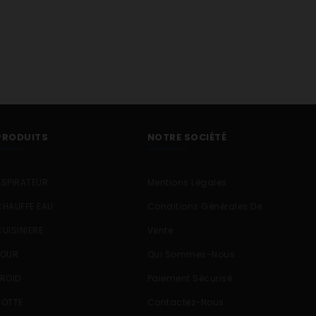
PRODUITS
NOTRE SOCIÉTÉ
ASPIRATEUR
Mentions Légales
CHAUFFE EAU
Conditions Générales De
CUISINIERE
Vente
FOUR
Qui Sommes-Nous
FROID
Paiement Sécurisé
HOTTE
Contactez-Nous