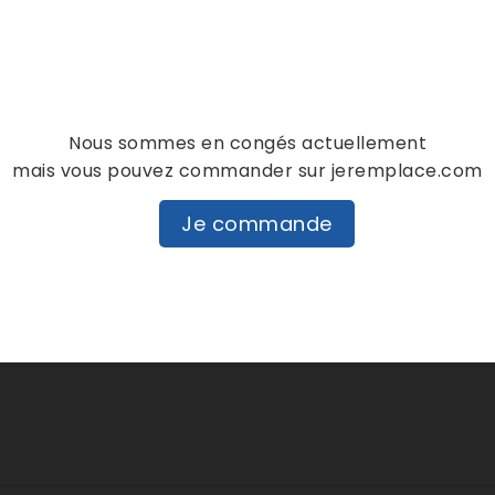
personne n'a encore posté d'
dans cette langue
EVALUEZ-LE
Nous sommes en congés actuellement
mais vous pouvez commander sur jeremplace.com
Je commande
DESCRIPTION
DÉTAILS PRODUIT