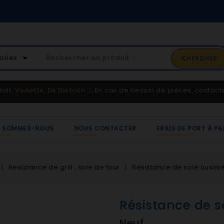
02 41 65 37 52
arrow_drop_down
ories
CHERCHER
Service client
ndt, Vedette, De Dietrich
⚠️
En cas de besoin de pièces, contac
I SOMMES-NOUS
NOUS CONTACTER
FRAIS DE PORT À PA
Résistance de grill , sole de four
Résistance de sole cusiniè
Résistance de s
Neuf