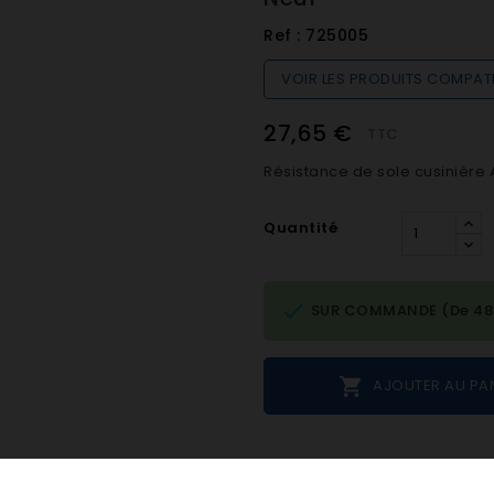
Ref :
725005
VOIR LES PRODUITS COMPAT
27,65 €
TTC
Résistance de sole cusinière A
Quantité

SUR COMMANDE (De 48h 

AJOUTER AU PA
Notes et avis clie