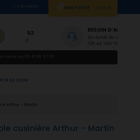
0
Connexion
0,00 €
MON PANIER
BESOIN D'AIDE
Du lundi au vendredi 9h-
12h et 14h-18h
tez-nous au
02 41 65 37 52
RTIR DE 3,50€
re Arthur - Martin
ole cusinière Arthur - Martin