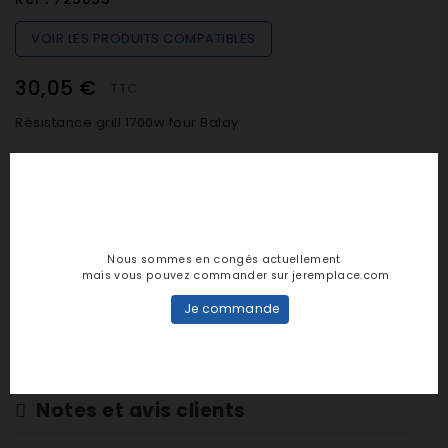
VOIR LES PRODUITS COMPATIBLES
30,05 €
TTC
Résistance grill 1700w four Balay
Quantité

SUR COMMANDE (De 48h à 7 jours)
Nous sommes en congés actuellement
mais vous pouvez commander sur jeremplace.com
Je commande

AJOUTER AU PANIER
Notes et avis clients