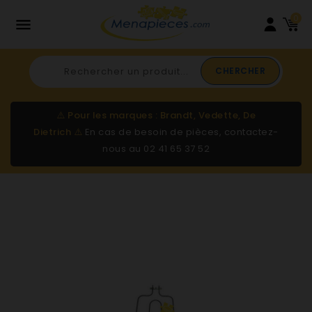
0

CHERCHER
⚠️
Pour les marques : Brandt, Vedette, De
Dietrich
⚠️
En cas de besoin de pièces, contactez-
nous au
02 41 65 37 52