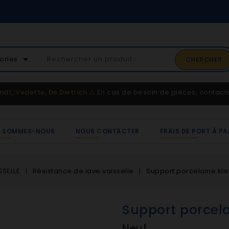
02 41 65 37 52
arrow_drop_down
ories
CHERCHER
Service client
ndt, Vedette, De Dietrich
⚠️
En cas de besoin de pièces, contac
I SOMMES-NOUS
NOUS CONTACTER
FRAIS DE PORT À PA
SSELLE
Résistance de lave vaisselle
Support porcelaine klix
Support porcelai
Neuf