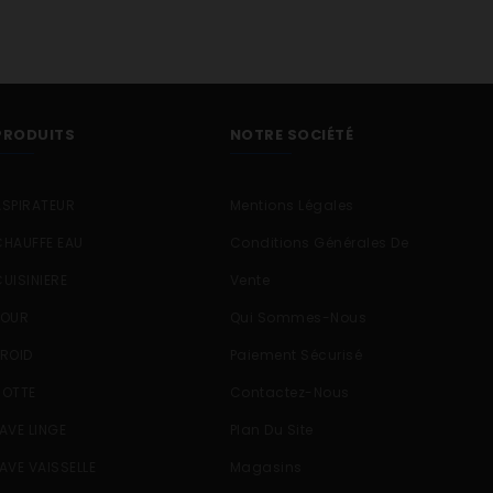
PRODUITS
NOTRE SOCIÉTÉ
ASPIRATEUR
Mentions Légales
CHAUFFE EAU
Conditions Générales De
CUISINIERE
Vente
FOUR
Qui Sommes-Nous
FROID
Paiement Sécurisé
HOTTE
Contactez-Nous
LAVE LINGE
Plan Du Site
LAVE VAISSELLE
Magasins