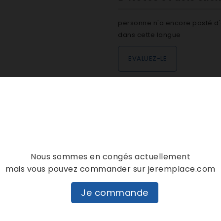
personne n'a encore posté d'
dans cette langue
EVALUEZ-LE
DESCRIPTION
DÉTAILS PRODUIT
Nous sommes en congés actuellement
mais vous pouvez commander sur jeremplace.com
Je commande