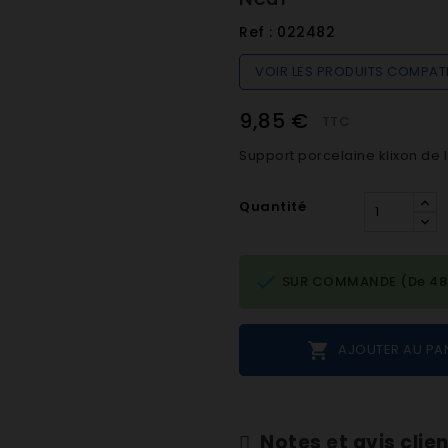
Ref :
022482
VOIR LES PRODUITS COMPAT
9,85 €
TTC
Support porcelaine klixon de l
Quantité

SUR COMMANDE (De 48h 

AJOUTER AU PA
Notes et avis clie