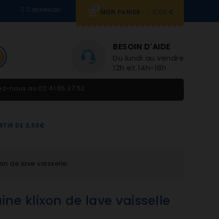
0
Connexion
0,00 €
MON PANIER
BESOIN D'AIDE
Du lundi au vendredi 9h-
12h et 14h-18h
tez-nous au
02 41 65 37 52
RTIR DE 3,50€
on de lave vaisselle
ne klixon de lave vaisselle