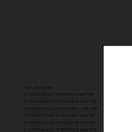
Cas d'emploi :
0730100611(00) 0730100611 SMS7100
0730100613(00) 0730100613 SMS7100
0730100614(00) 0730100614 SMS7100
0730100617(00) 0730100617 SMS7110
0730100619(00) 0730100619 SMS7110
0730100621(00) 0730100621 SMS7100