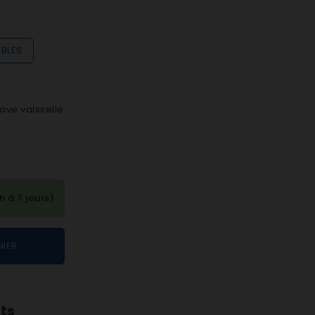
IBLES
ave vaisselle
à 7 jours)
NIER
nts