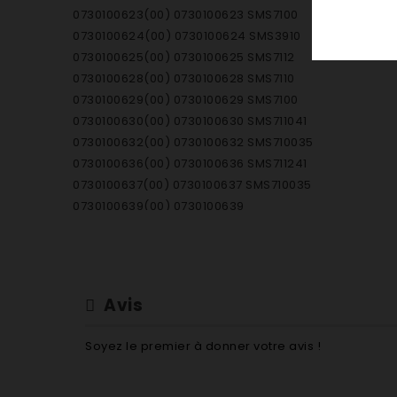
0730100623(00) 0730100623 SMS7100
0730100624(00) 0730100624 SMS3910
0730100625(00) 0730100625 SMS7112
0730100628(00) 0730100628 SMS7110
0730100629(00) 0730100629 SMS7100
0730100630(00) 0730100630 SMS711041
0730100632(00) 0730100632 SMS710035
0730100636(00) 0730100636 SMS711241
0730100637(00) 0730100637 SMS710035
0730100639(00) 0730100639
0730100640(00) 0730100640
0730100641(00) 0730100641
0730100642(00) 0730100642
0730100643(00) 0730100643
Avis
0730100650(00) 0730100650
0730100651(00) 0730100651
Soyez le premier à donner votre avis !
0730100652(00) 0730100652
0730100652/01 0730100652