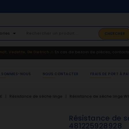
02 41 65 37 52
arrow_drop_down
ories
CHERCHER
Service client
ndt, Vedette, De Dietrich
⚠️
En cas de besoin de pièces, contac
I SOMMES-NOUS
NOUS CONTACTER
FRAIS DE PORT À PA
GE
Résistance de sèche linge
Résistance de sèche linge W
Résistance de s
481225928928