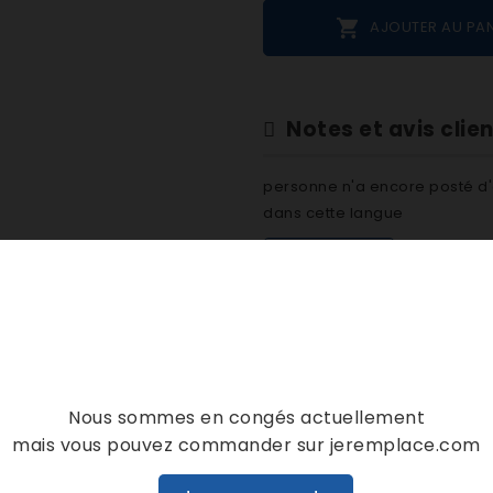

AJOUTER AU PAN
Notes et avis clie
personne n'a encore posté d'
dans cette langue
EVALUEZ-LE
DESCRIPTION
DÉTAILS PRODUIT
Nous sommes en congés actuellement
mais vous pouvez commander sur jeremplace.com
928 461971093311 461971093361 C00373834