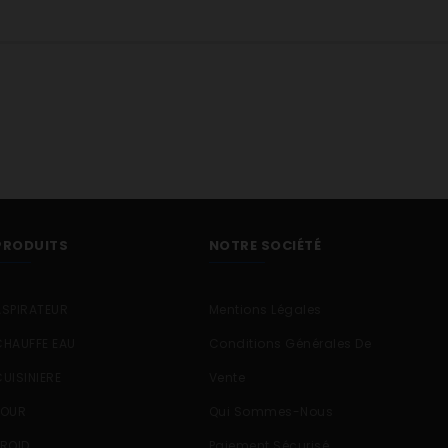
PRODUITS
NOTRE SOCIÉTÉ
ASPIRATEUR
Mentions Légales
CHAUFFE EAU
Conditions Générales De
CUISINIERE
Vente
FOUR
Qui Sommes-Nous
FROID
Paiement Sécurisé