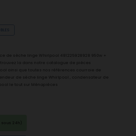
IBLES
ce de sèche linge Whirlpool 481225928928 950w +
etrouvez la dans notre catalogue de pièces
ool ainsi que toutes nos références courroie de
 tendeur de sèche linge Whirlpool , condensateur de
ool le tout sur Ménapièces
 sous 24h)