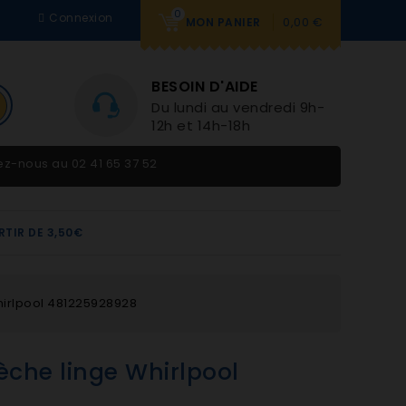
0
Connexion
0,00 €
MON PANIER
BESOIN D'AIDE
Du lundi au vendredi 9h-
12h et 14h-18h
tez-nous au
02 41 65 37 52
RTIR DE 3,50€
hirlpool 481225928928
èche linge Whirlpool