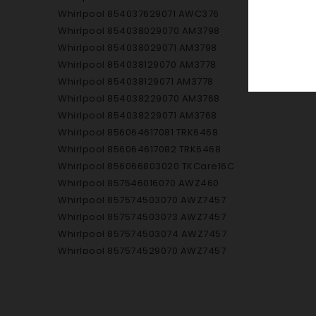
Whirlpool 854037629071 AWC376
Whirlpool 854038029070 AM3798
Whirlpool 854038029071 AM3798
Whirlpool 854038129070 AM3778
Whirlpool 854038129071 AM3778
Whirlpool 854038229070 AM3768
Whirlpool 854038229071 AM3768
Whirlpool 856064617081 TRK6468
Whirlpool 856064617082 TRK6468
Whirlpool 856066803020 TKCare16C
Whirlpool 857546016070 AWZ460
Whirlpool 857574503070 AWZ7457
Whirlpool 857574503073 AWZ7457
Whirlpool 857574503074 AWZ7457
Whirlpool 857574529070 AWZ7457
Whirlpool 857574529071 AWZ7457
Whirlpool 857574610060 AWZ7466
Whirlpool 857574610061 AWZ7466