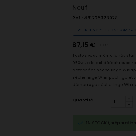
Neuf
Ref :
481225928928
VOIR LES PRODUITS COMPAT
87,15 €
TTC
Testez vous même la résistan
950w , elle est défectueuse r
détachées sèche linge Whirlp
sèche linge Whirlpool , galet
démarrage sèche linge Whirlp
Quantité

EN STOCK (préparation