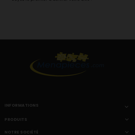
AIR609C
AIR640C
BLOMBERG
EG58
EG66
EG68
ETE701F
PERFEC303
SEC60
TKB6621
TKT3900 BLOMBER
TKT4540
TR608CN
TR609C
INFORMATIONS


PRODUITS

NOTRE SOCIÉTÉ