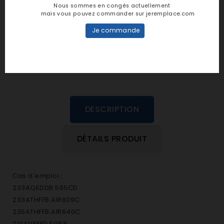
Nous sommes en congés actuellement
mais vous pouvez commander sur jeremplace.com
personne n'a encore posté d'avis
dans cette langue
Je commande
EVALUEZ-LE
DESCRIPTION
DÉTAILS PRODUIT
Cas d'emploi :
233AQEDDB 565CD
233ATHFFB AIR609C
235ATHFFB AIR640C
213AVEFFD EG58