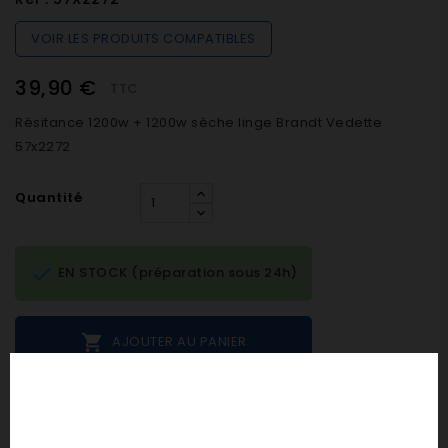
VOIR LES PRODUITS COMPATIBLES
39,90 €
TTC
Résitance 1200w + 1200w sèche linge Brandt Vedette
57x2272
Quantité

EN STOCK (préparation sous 24h)

AJOUTER AU PANIER
Notes et avis clients