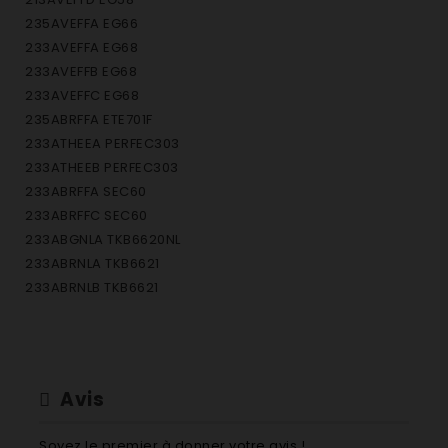
235AVEFFA EG66
233AVEFFA EG68
233AVEFFB EG68
233AVEFFC EG68
235ABRFFA ETE701F
233ATHEEA PERFEC303
233ATHEEB PERFEC303
233ABRFFA SEC60
233ABRFFC SEC60
233ABGNLA TKB6620NL
233ABRNLA TKB6621
233ABRNLB TKB6621
233ABGDDB TKT3900
233AEBAAA TKT4540
233ATHEXA TR608CN
233ATHDDA TR609C
Avis
233ATHDDB TR609C
565CD QUELLE
Soyez le premier à donner votre avis !