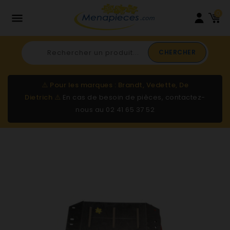
0

CHERCHER
⚠️
Pour les marques : Brandt, Vedette, De
Dietrich
⚠️
En cas de besoin de pièces, contactez-
nous au
02 41 65 37 52