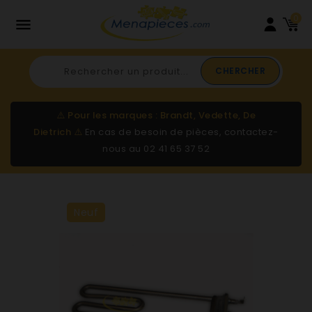
0

CHERCHER
⚠️
Pour les marques : Brandt, Vedette, De
Dietrich
⚠️
En cas de besoin de pièces, contactez-
nous au
02 41 65 37 52
Neuf