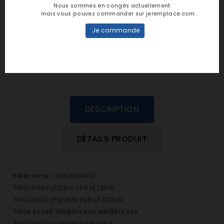
Nous sommes en congés actuellement
mais vous pouvez commander sur jeremplace.com
personne n'a encore posté d'avis
dans cette langue
Je commande
EVALUEZ-LE
DESCRIPTION
DÉTAILS PRODUIT
Référence : 2863701600
7100141300 LF12610 FAR LF 12610
7100141600 LF120510 FAR LF 120510
7100643300 WMB814330 WMB814330
7100742200 LLF09W2 LLF09W2