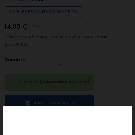
VOIR LES PRODUITS COMPATIBLES
14,00 €
TTC
Résistance de 1950W lave linge Béko avec sonde
2863701600
Quantité

EN STOCK (préparation sous 24h)

AJOUTER AU PANIER
Notes et avis clients