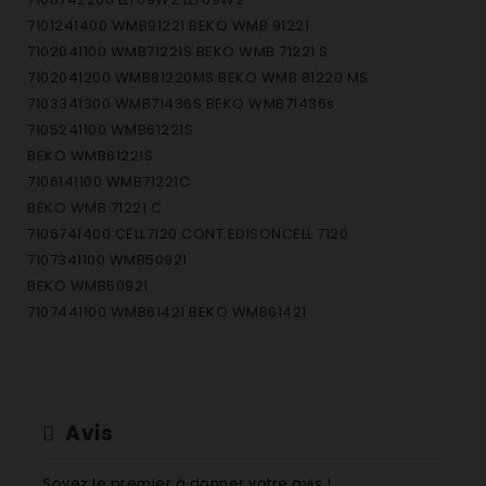
7101241400 WMB91221 BEKO WMB 91221
7102041100 WMB71221S BEKO WMB 71221 S
7102041200 WMB81220MS BEKO WMB 81220 MS
7103341300 WMB71436S BEKO WMB71436s
7105241100 WMB61221S
BEKO WMB61221S
7106141100 WMB71221C
BEKO WMB 71221 C
7106741400 CELL7120 CONT.EDISONCELL 7120
7107341100 WMB50921
BEKO WMB50921
7107441100 WMB61421 BEKO WMB61421
7107441600 WMB71423M BEKO WMB 71423 M
7107441800 WMB71425 BEKO WMB71425
7108282000 WM2552M BEKO WM 2552 M
7108282500 ARDEM12600 ARDEM 12600
Avis
7108283500 BLF1255 BLUESKY BLF 1255
7108841100 WMB71421MS BEKO WMB 71421 MS
Soyez le premier à donner votre avis !