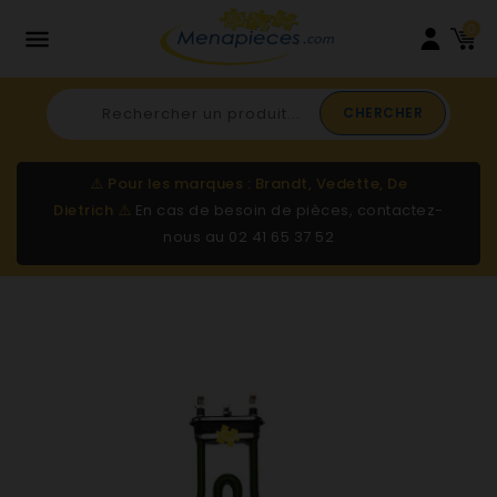
0

CHERCHER
⚠️
Pour les marques : Brandt, Vedette, De
Dietrich
⚠️
En cas de besoin de pièces, contactez-
nous au
02 41 65 37 52