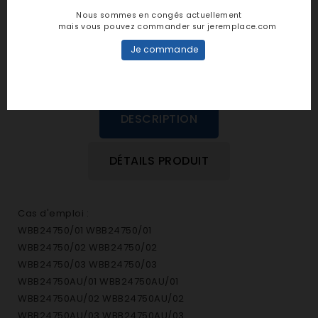
dans cette langue
Nous sommes en congés actuellement
mais vous pouvez commander sur jeremplace.com
EVALUEZ-LE
Je commande
DESCRIPTION
DÉTAILS PRODUIT
Cas d'emploi :
WBB24750/01 WBB24750/01
WBB24750/02 WBB24750/02
WBB24750/03 WBB24750/03
WBB24750AU/01 WBB24750AU/01
WBB24750AU/02 WBB24750AU/02
WBB24750AU/03 WBB24750AU/03