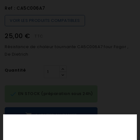
Ref :
CA5C006A7
VOIR LES PRODUITS COMPATIBLES
25,00 €
TTC
Résistance de chaleur tournante CA5C006A7 four Fagor ,
De Dietrich
Quantité

EN STOCK (préparation sous 24h)

AJOUTER AU PANIER