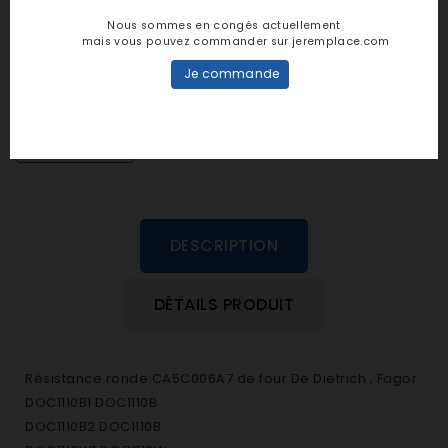
Notes et avis clients
Nous sommes en congés actuellement
mais vous pouvez commander sur jeremplace.com
personne n'a encore posté d'avis
Je commande
dans cette langue
EVALUEZ-LE
DESCRIPTION
DÉTAILS PRODUIT
Résistance ronde CA5C006A7 de four De Dietrich , Fagor
DOC1110B1 DOC1110B
DOC1110B2 DOC1110B