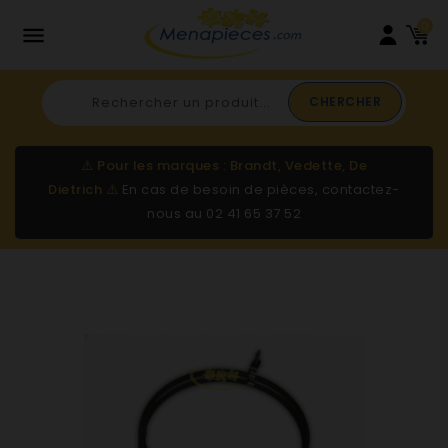
0

CHERCHER
⚠️
Pour les marques : Brandt, Vedette, De
Dietrich
⚠️
En cas de besoin de pièces, contactez-
nous au
02 41 65 37 52