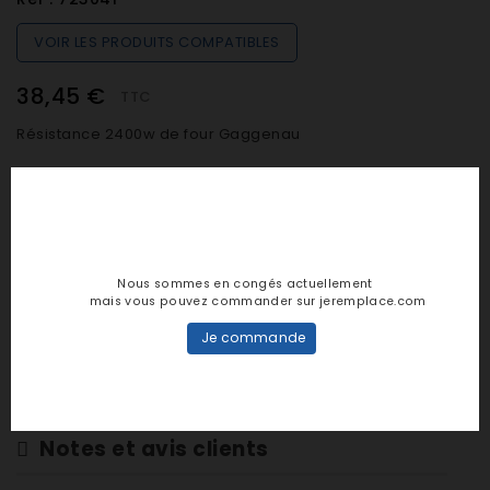
VOIR LES PRODUITS COMPATIBLES
38,45 €
TTC
Résistance 2400w de four Gaggenau
Quantité

SUR COMMANDE (De 48h à 7 jours)
Nous sommes en congés actuellement
mais vous pouvez commander sur jeremplace.com
Je commande

AJOUTER AU PANIER
Notes et avis clients