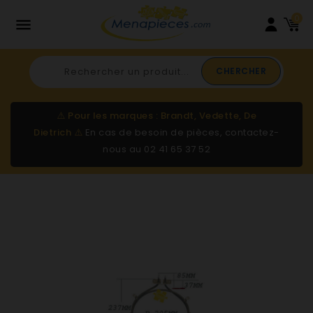
0

CHERCHER
⚠️
Pour les marques : Brandt, Vedette, De
Dietrich
⚠️
En cas de besoin de pièces, contactez-
nous au
02 41 65 37 52