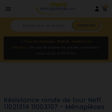
0

CHERCHER
⚠️
Pour les marques : Brandt, Vedette, De
Dietrich
⚠️
En cas de besoin de pièces, contactez-
nous au
02 41 65 37 52
Résistance ronde de four Neff
11021314 11003107 - Ménapièces