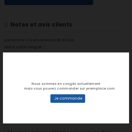
Notes et avis clients
personne n'a encore posté d'avis
dans cette langue
EVALUEZ-LE
Nous sommes en congés actuellement
mais vous pouvez commander sur jeremplace.com
DESCRIPTION
Je commande
DÉTAILS PRODUIT