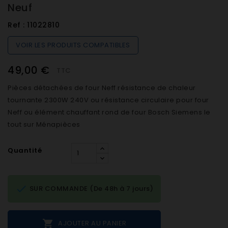
Neuf
Ref :
11022810
VOIR LES PRODUITS COMPATIBLES
49,00 €
TTC
Pièces détachées de four Neff résistance de chaleur
tournante 2300W 240V ou résistance circulaire pour four
Neff ou élément chauffant rond de four Bosch Siemens le
tout sur Ménapièces
Quantité

SUR COMMANDE (De 48h à 7 jours)

AJOUTER AU PANIER