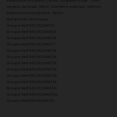
Résistance circulaire 2300W, Longueur bride: 71mm,
Largeur de bride: 15mm, Diamètre extérieur: 205mm,
Distance raccordement: 38mm
Marque Réf. technique
Groupe Neff B15CR22N0/01
Groupe Neff B15CR22N0R/01
Groupe Neff B15CR22N1R/05
Groupe Neff B15CR22N1R/17
Groupe Neff B15CR22N1R/26
Groupe Neff B15CR22N1R/30
Groupe Neff B15CR22N1R/35
Groupe Neff B15CR22N1R/40
Groupe Neff B15CR22N1R/43
Groupe Neff B15CR22N1R/45
Groupe Neff B15CS22N0K/01
Groupe Neff B15CS22N0K/03
Groupe Neff B15VR22N0/01
Groupe Neff B15VR22N1/03
Groupe Neff B15VR22N1/25