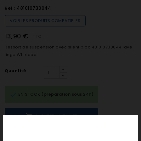
Ref :
481010730044
VOIR LES PRODUITS COMPATIBLES
13,90 €
TTC
Ressort de suspension avec silent bloc 481010730044 lave
linge Whirlpool
Quantité

EN STOCK (préparation sous 24h)

AJOUTER AU PANIER