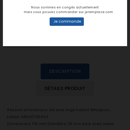
Notes et avis clients
Nous sommes en congés actuellement
mais vous pouvez commander sur jeremplace.com
personne n'a encore posté d'avis
Je commande
dans cette langue
EVALUEZ-LE
DESCRIPTION
DÉTAILS PRODUIT
Ressort amortisseur de lave linge hublot Whirlpool ,
Laden 481010730044
Dimensions 175 mm Diamètre 25 mm livré avec silent