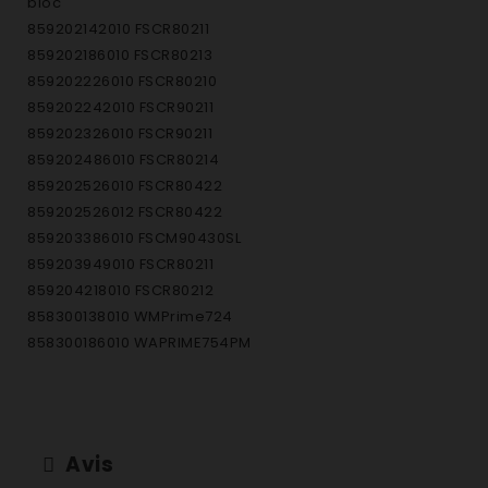
bloc
859202142010 FSCR80211
859202186010 FSCR80213
859202226010 FSCR80210
859202242010 FSCR90211
859202326010 FSCR90211
859202486010 FSCR80214
859202526010 FSCR80422
859202526012 FSCR80422
859203386010 FSCM90430SL
859203949010 FSCR80211
859204218010 FSCR80212
858300138010 WMPrime724
858300186010 WAPRIME754PM
858300238010 WMPrime824
858300286010 WAPREMIUM854Z
858300386010 WAPREMIUM854ZS
858300861010 WAPlatinum854I
Avis
858300861012 WAPlatinum854I