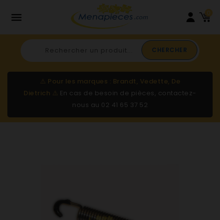
0

CHERCHER
⚠️
Pour les marques : Brandt, Vedette, De
Dietrich
⚠️
En cas de besoin de pièces, contactez-
nous au
02 41 65 37 52