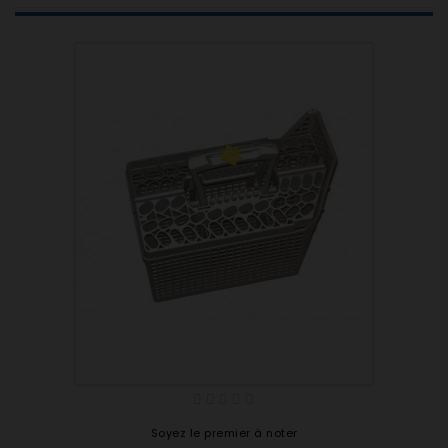
91162522300 AS14231 N
91162522200 AS14231W
91162522400 AS14231X
91162527000 AS14232N
91162526900 AS14232W
91162526901 AS14232W
91192922200 AS16218N
91192922100 AS16218W
91192922300 AS16218X
91192925600 ASI6219RRN
91192523500 AS16223N
Ensemble de 8 roulettes 50286965004 pour lave
vaisselle Electrolux
91192523400 AS16223W
91192523600 AS16223X
91192526300 AS16224MR
91192527200 AS16224N
91192527100 AS16224W
Soyez le premier à noter
91192527300 AS16224X