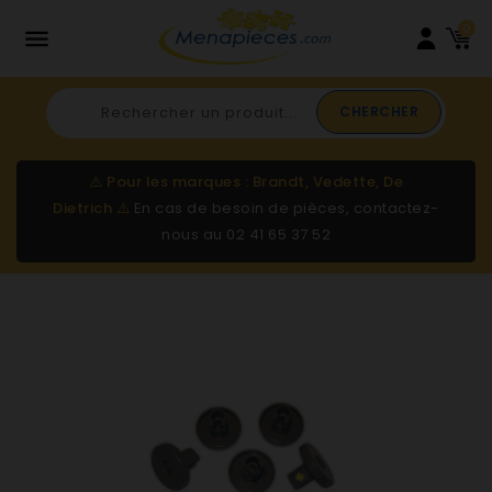
0

CHERCHER
⚠️
Pour les marques : Brandt, Vedette, De
Dietrich
⚠️
En cas de besoin de pièces, contactez-
nous au
02 41 65 37 52