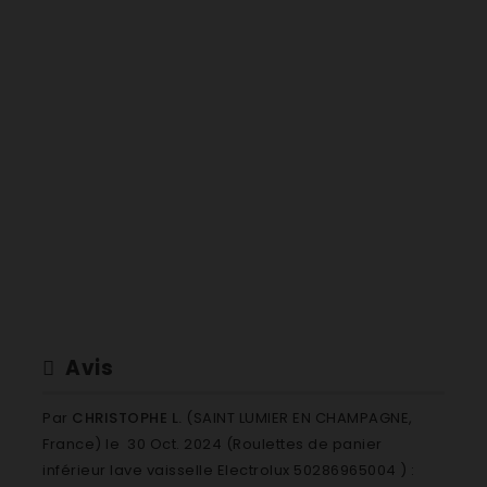
91192529900 ASI64O1OX
91192529901 ASI64O1OX
91192529902 ASI64O1OX
91192534601 ASI64O1OX
91192534602 ASI64O1OX
91192534603 ASI64O1OX
91192534604 ASI64O1OX
91192534401 ASI64O11K
91192634101 AS164030W
91192634102 AS164030W
91192634300 AS164030X
91192634301 AS164030X
91192634500 AS164040K
91192634501 AS164040K
Avis
91192634400 AS164040W
91192634401 AS164040W
Par
CHRISTOPHE L.
(SAINT LUMIER EN CHAMPAGNE,
91192634600 AS164040X
France) le
30 Oct. 2024 (
Roulettes de panier
91192633200 AS164050K
inférieur lave vaisselle Electrolux 50286965004
) :