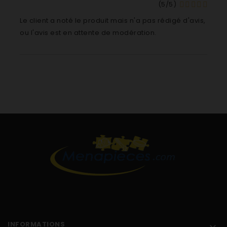
91192633201 AS164050K
(
5
/
5
)
91192633202 AS164050K
Le client a noté le produit mais n'a pas rédigé d'avis,
91192633203 AS164050K
ou l'avis est en attente de modération.
91192633100 AS164050W
91192633101 AS164050W
91192633102 AS164050W
91192633103 AS164050W
91192633300 AS164050X
91192633302 AS164050X
91192633303 AS164050X
91152300800 AS164060W
91192631600 ASI65O11X
91192631601 ASI65O11X
91192631602 ASI65O11X
91192631603 ASI65O11X
91192631604 ASI65O11X
91192631605 ASI65O11X
91192631701 AS166009W
91192631702 AS166009W
INFORMATIONS