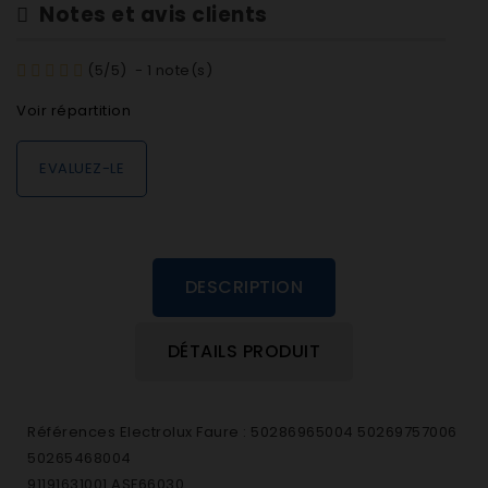
Notes et avis clients
(
5
/
5
)
-
1
note(s)
Voir répartition
EVALUEZ-LE
DESCRIPTION
DÉTAILS PRODUIT
Références Electrolux Faure : 50286965004 50269757006
50265468004
91191631001 ASF66030