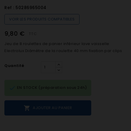
Ref :
50286965004
VOIR LES PRODUITS COMPATIBLES
9,80 €
TTC
Jeu de 8 roulettes de panier inférieur lave vaisselle
Electrolux Diàmètre de la roulette 40 mm fixation par clips
Quantité

EN STOCK (préparation sous 24h)

AJOUTER AU PANIER