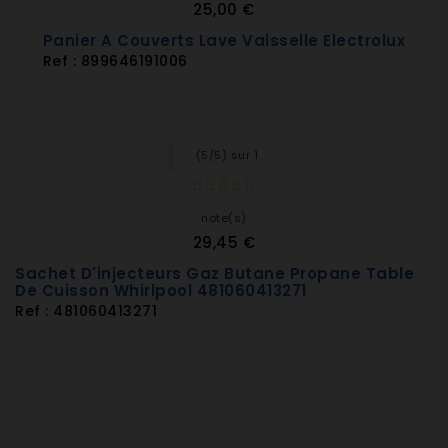
25,00 €
91192525000 AS16228N
91192525100 AS16228X
Panier A Couverts Lave Vaisselle Electrolux
91192523800 AS16233N
Ref : 899646191006
91192523700 AS16233W
91192523900 AS16233X
91192629200 AS16234N
91192622501 AS16234W
(5/5) sur 1
91192621900 AS16253N
91192621800 AS16253W
note(s)
91197621601 AS16299N1
29,45 €
91197621501 AS16299W1
Sachet D'injecteurs Gaz Butane Propane Table
91197621701 AS16299X1
De Cuisson Whirlpool 481060413271
91192529700 ASI64O1OK
Ref : 481060413271
91192529701 ASI64O1OK
91192529702 ASI64O1OK
91192529800 ASI64O1OW
91192529801 ASI64O1OW
91192529802 ASI64O1OW
91192529803 ASI64O1OW