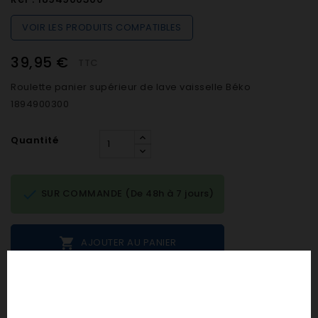
VOIR LES PRODUITS COMPATIBLES
39,95 €
TTC
Roulette panier supérieur de lave vaisselle Béko
1894900300
Quantité

SUR COMMANDE (De 48h à 7 jours)

AJOUTER AU PANIER
Notes et avis clients