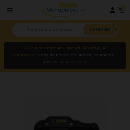
0

CHERCHER
⚠️
Pour les marques : Brandt, Vedette, De
Dietrich
⚠️
En cas de besoin de pièces, contactez-
nous au
02 41 65 37 52