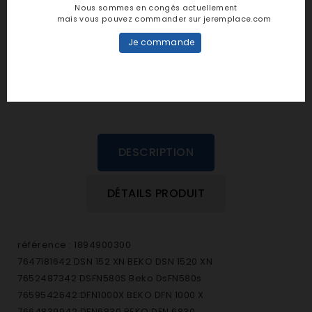
Nous sommes en congés actuellement
mais vous pouvez commander sur jeremplace.com
personne n'a encore posté d'avis
dans cette langue
Je commande
EVALUEZ-LE
DESCRIPTION
DÉTAILS PRODUIT
référence : 1894900300
7647181642 DSN 152 XN BEKO DSN 1520 XN
7652487342 DSFN580S Beko DsFN580s
7659542642 DFN1000X BEKO DFN 1000 X
7664839942 DFN6830 BEKO DFN 6830