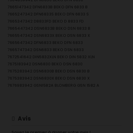
7665147342 DFN6833B BEKO DFN 6833 B
7665247342 DFN6833S BEKO DFN 6833 S
7665347342 D8833FD BEKO D 8833 FD
7665447342 DSN6833B BEKO DSN 6833 B
7665547342 DSN6833X BEKO DSN 6833 X
7665647342 DFN6833 BEKO DFN 6833
7665747342 DSN6833 BEKO DSN 6833
7672541642 DIN5832XLN BEKO DIN 5832 XLN
7675183942 DSN6830 BEKO DSN 6830
7675283942 DSN6830B BEKO DSN 6830 B
7675383942 DSN6830X BEKO DSN 6830 X
7676983942 GSN1582A BLOMBERG GSN 1582 A
7681687342 DFN6831 BEKO DFN 6830
7681843942 DFN6837 BEKO DFN 6837
7684247342 DFN6832 BEKO DFN 6832
7685847342 DFN6832S BEKO DFN 6832 S
Avis
7609783342 D8879FD BEKO D 8879 FD
7615483342 GSN1380A BLOMBERG GSN 1380 A
Soyez le premier à donner votre avis !