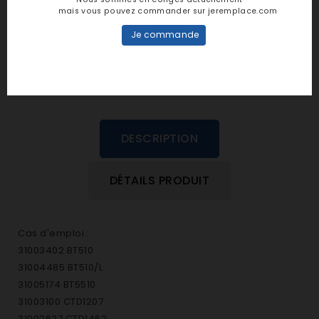
personne n'a encore posté d'avis
mais vous pouvez commander sur jeremplace.com
dans cette langue
Je commande
EVALUEZ-LE
DESCRIPTION
DÉTAILS PRODUIT
Cas d'emploi :
31003402 BT510
31004485 BT510/L
31005174 BT5510
31003100 CTD1207
31002627 CTD1462