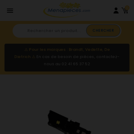
0

CHERCHER
⚠️
Pour les marques : Brandt, Vedette, De
Dietrich
⚠️
En cas de besoin de pièces, contactez-
nous au
02 41 65 37 52