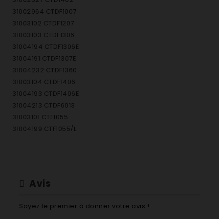
31002964 CTDF1007
31003102 CTDF1207
31003103 CTDF1306
31004194 CTDF1306E
31004191 CTDF1307E
31004232 CTDF1360
31003104 CTDF1406
31004193 CTDF1406E
31004213 CTDF6013
31003101 CTF1055
31004199 CTF1055/L
31003817 CTF1055S
31004200 CTF1055S/L
31002761 CTF1105
31004201 CTF1105/L
Avis
31004781 CTF1106
31002762 CTF1155
Soyez le premier à donner votre avis !
31003782 CTF1166