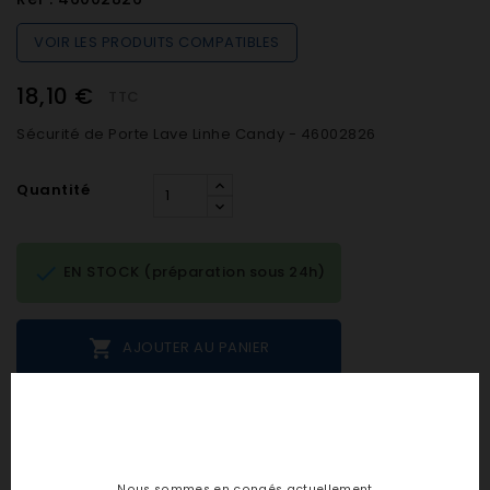
VOIR LES PRODUITS COMPATIBLES
18,10 €
TTC
Sécurité de Porte Lave Linhe Candy - 46002826
Quantité

EN STOCK (préparation sous 24h)

AJOUTER AU PANIER
Notes et avis clients
Nous sommes en congés actuellement