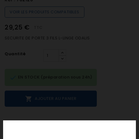
VOIR LES PRODUITS COMPATIBLES
29,25 €
TTC
SECURITE DE PORTE 3 FILS L-LINGE ODALIS
Quantité

EN STOCK (préparation sous 24h)

AJOUTER AU PANIER
Notes et avis clients