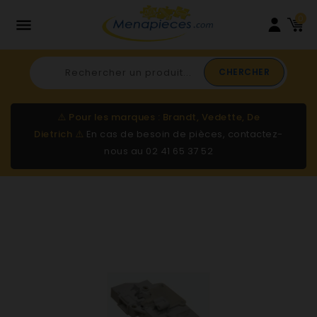
0

CHERCHER
⚠️
Pour les marques : Brandt, Vedette, De
Dietrich
⚠️
En cas de besoin de pièces, contactez-
nous au
02 41 65 37 52