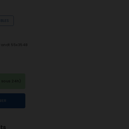
IBLES
Brandt 55x3548
 sous 24h)
IER
nts