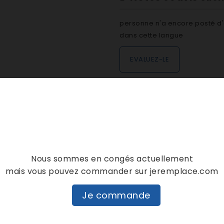
personne n'a encore posté d'
dans cette langue
EVALUEZ-LE
DESCRIPTION
DÉTAILS PRODUIT
Nous sommes en congés actuellement
mais vous pouvez commander sur jeremplace.com
Je commande