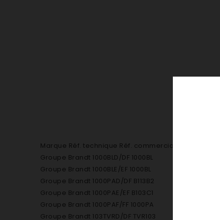
Marque Réf. technique Réf. commerciale
Groupe Brandt 1000BLD/DF 1000BL
Groupe Brandt 1000BLE/EF 1000BL
Groupe Brandt 1000PAD/DF B113B2
Groupe Brandt 1000PAE/EF B103C1
Groupe Brandt 1000PAF/FF 1000PA
Groupe Brandt 103TVRD/DF TVR103