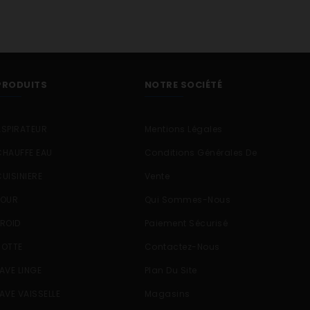
PRODUITS
NOTRE SOCIÉTÉ
ASPIRATEUR
Mentions Légales
CHAUFFE EAU
Conditions Générales De
CUISINIERE
Vente
FOUR
Qui Sommes-Nous
FROID
Paiement Sécurisé
HOTTE
Contactez-Nous
LAVE LINGE
Plan Du Site
LAVE VAISSELLE
Magasins