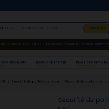
02 41 65 37 52
arrow_drop_down
ories
CHERCHER
Service client
ndt, Vedette, De Dietrich
⚠️
En cas de besoin de pièces, contac
I SOMMES-NOUS
NOUS CONTACTER
FRAIS DE PORT À PA
INGE
Sécurité de porte lave linge
Sécurité de porte lave li
Sécurité de por
Neuf