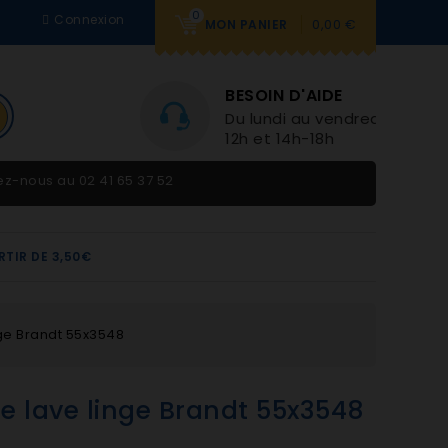
0
Connexion
0,00 €
MON PANIER
BESOIN D'AIDE
Du lundi au vendredi 9h-
12h et 14h-18h
tez-nous au
02 41 65 37 52
RTIR DE 3,50€
nge Brandt 55x3548
te lave linge Brandt 55x3548