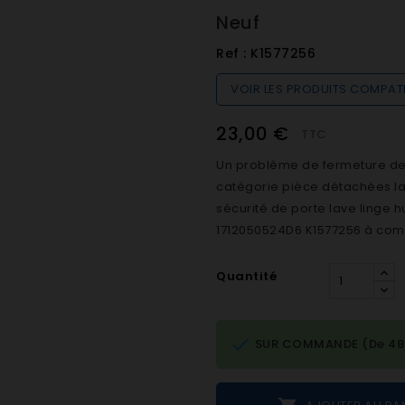
Neuf
Ref :
K1577256
VOIR LES PRODUITS COMPAT
23,00 €
TTC
Un problème de fermeture de h
catégorie pièce détachées lave
sécurité de porte lave linge 
1712050524D6 K1577256 à comm
Quantité

SUR COMMANDE (De 48h 