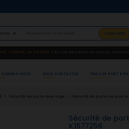
02 41 65 37 52
arrow_drop_down
ories
CHERCHER
Service client
ndt, Vedette, De Dietrich
⚠️
En cas de besoin de pièces, contac
I SOMMES-NOUS
NOUS CONTACTER
FRAIS DE PORT À PA
E
Sécurité de porte lave linge
Sécurité de porte de lave li
Sécurité de port
K1577256