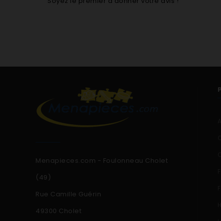
Soyez le premier à donner votre avis !
Menapieces.com - Foulonneau Cholet
(49)
Rue Camille Guérin
49300 Cholet