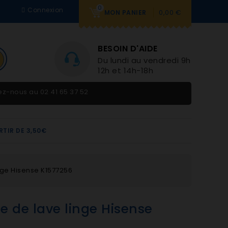
0
Connexion
0,00 €
MON PANIER
BESOIN D'AIDE
Du lundi au vendredi 9h-
12h et 14h-18h
tez-nous au
02 41 65 37 52
RTIR DE 3,50€
nge Hisense K1577256
e de lave linge Hisense