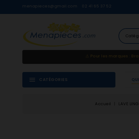
menapieces@gmail.com
02 41 65 37 52
Catég
⚠️
Pour les marques : Bra
CATÉGORIES
QU
Accueil
LAVE LING