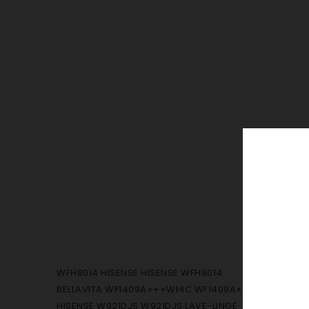
WFH8014 HISENSE HISENSE WFH8014
BELLAVITA WF1409A+++WHIC WF1409A+++WHIC
HISENSE W921DJS W921DJS LAVE-LINGE