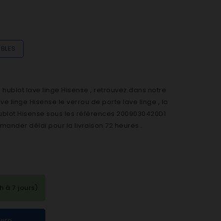
IBLES
ublot lave linge Hisense , retrouvez dans notre
 linge Hisense le verrou de porte lave linge , la
hublot Hisense sous les références 2009030420D1
ander délai pour la livraison 72 heures .
à 7 jours)