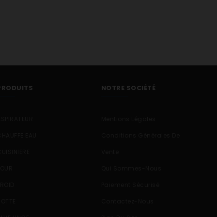
PRODUITS
NOTRE SOCIÉTÉ
ASPIRATEUR
Mentions Légales
CHAUFFE EAU
Conditions Générales De
CUISINIERE
Vente
FOUR
Qui Sommes-Nous
FROID
Paiement Sécurisé
HOTTE
Contactez-Nous