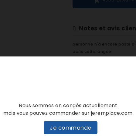

AJOUTER AU PA
Notes et avis clie
personne n'a encore posté d'
dans cette langue
EVALUEZ-LE
DESCRIPTION
DÉTAILS PRODUIT
Nous sommes en congés actuellement
mais vous pouvez commander sur jeremplace.com
Je commande