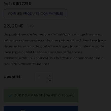
Ref :
K1577256
VOIR LES PRODUITS COMPATIBLES
23,00 €
TTC
Un problème de fermeture de hublot lave linge Hisense ,
retrouvez dans notre catégorie pièce détachées lave linge
Hisense le verrou de porte lave linge , la sécurité de porte
lave linge hublot Hisense sous les références
2009030420D1 1712050524D6 K1577256 à commander délai
pour la livraison 72 heures .
Quantité

SUR COMMANDE (De 48h à 7 jours)