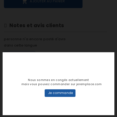

AJOUTER AU PANIER
Notes et avis clients
personne n'a encore posté d'avis
dans cette langue
EVALUEZ-LE
Nous sommes en congés actuellement
mais vous pouvez commander sur jeremplace.com
DESCRIPTION
Je commande
DÉTAILS PRODUIT