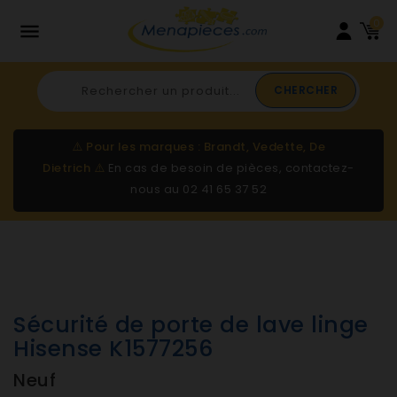
0

CHERCHER
⚠️
Pour les marques : Brandt, Vedette, De
Dietrich
⚠️
En cas de besoin de pièces, contactez-
nous au
02 41 65 37 52
Sécurité de porte de lave linge
Hisense K1577256
Neuf