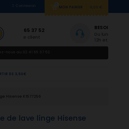
0
Connexion
0,00 €
MON PANIER
BESOIN D'AIDE
Du lundi au vendredi 9h-
12h et 14h-18h
tez-nous au
02 41 65 37 52
RTIR DE 3,50€
nge Hisense K1577256
e de lave linge Hisense