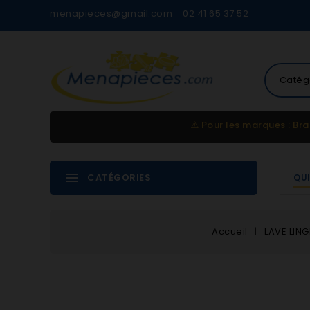
menapieces@gmail.com
02 41 65 37 52
Catég
⚠️
Pour les marques : Bra
CATÉGORIES
QU
Accueil
LAVE LING