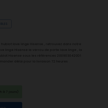
IBLES
ublot lave linge Hisense , retrouvez dans notre
 linge Hisense le verrou de porte lave linge , la
hublot Hisense sous les références 2009030420D1
ander délai pour la livraison 72 heures .
à 7 jours)