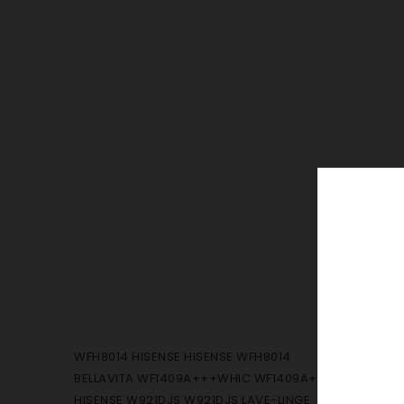
WFH8014 HISENSE HISENSE WFH8014
BELLAVITA WF1409A+++WHIC WF1409A+++WHIC
HISENSE W921DJS W921DJS LAVE-LINGE