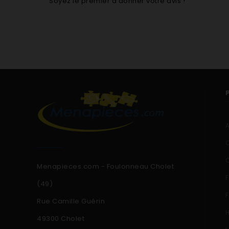
Soyez le premier à donner votre avis !
Menapieces.com - Foulonneau Cholet
(49)
Rue Camille Guérin
49300 Cholet