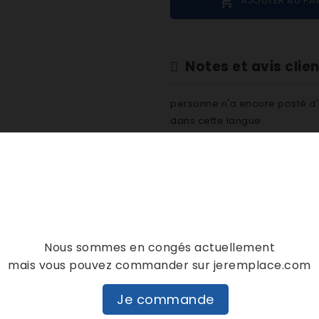

AJOUTER AU PA
Notes et avis clie
personne n'a encore posté d'
dans cette langue
EVALUEZ-LE
DESCRIPTION
DÉTAILS PRODUIT
Nous sommes en congés actuellement
mais vous pouvez commander sur jeremplace.com
Je commande