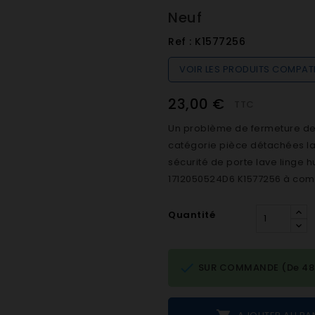
Neuf
Ref :
K1577256
VOIR LES PRODUITS COMPAT
23,00 €
TTC
Un problème de fermeture de h
catégorie pièce détachées lave
sécurité de porte lave linge 
1712050524D6 K1577256 à comm
Quantité

SUR COMMANDE (De 48h 