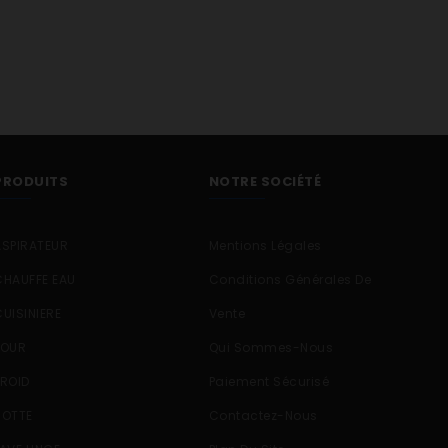
PRODUITS
NOTRE SOCIÉTÉ
ASPIRATEUR
Mentions Légales
CHAUFFE EAU
Conditions Générales De
CUISINIERE
Vente
FOUR
Qui Sommes-Nous
FROID
Paiement Sécurisé
HOTTE
Contactez-Nous