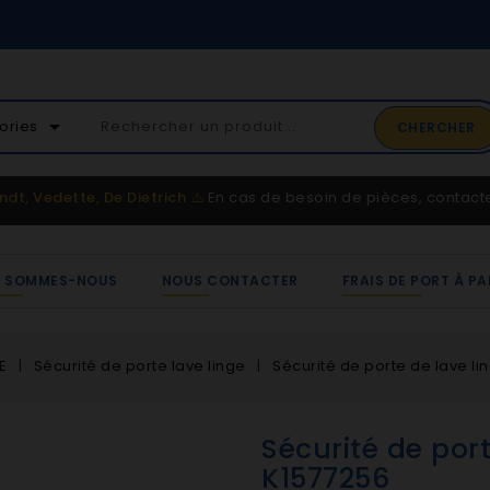
02 41 65 37 52
arrow_drop_down
ories
CHERCHER
Service client
ndt, Vedette, De Dietrich
⚠️
En cas de besoin de pièces, contac
I SOMMES-NOUS
NOUS CONTACTER
FRAIS DE PORT À PA
E
Sécurité de porte lave linge
Sécurité de porte de lave li
Sécurité de port
K1577256