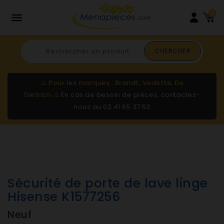
0

CHERCHER
⚠️
Pour les marques : Brandt, Vedette, De
Dietrich
⚠️
En cas de besoin de pièces, contactez-
nous au
02 41 65 37 52
Sécurité de porte de lave linge
Hisense K1577256
Neuf