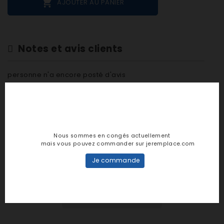

AJOUTER AU PANIER
Notes et avis clients
personne n'a encore posté d'avis
dans cette langue
EVALUEZ-LE
Nous sommes en congés actuellement
mais vous pouvez commander sur jeremplace.com
Je commande
DESCRIPTION
DÉTAILS PRODUIT