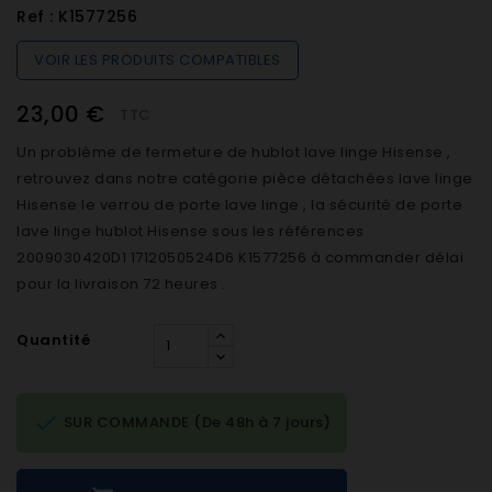
Ref :
K1577256
VOIR LES PRODUITS COMPATIBLES
23,00 €
TTC
Un problème de fermeture de hublot lave linge Hisense ,
retrouvez dans notre catégorie pièce détachées lave linge
Hisense le verrou de porte lave linge , la sécurité de porte
lave linge hublot Hisense sous les références
2009030420D1 1712050524D6 K1577256 à commander délai
pour la livraison 72 heures .
Quantité

SUR COMMANDE (De 48h à 7 jours)