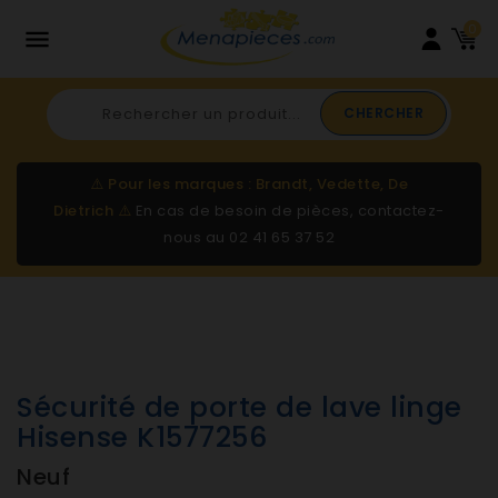
0

CHERCHER
⚠️
Pour les marques : Brandt, Vedette, De
Dietrich
⚠️
En cas de besoin de pièces, contactez-
nous au
02 41 65 37 52
Sécurité de porte de lave linge
Hisense K1577256
Neuf