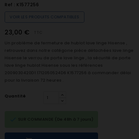
Ref :
K1577256
VOIR LES PRODUITS COMPATIBLES
23,00 €
TTC
Un problème de fermeture de hublot lave linge Hisense ,
retrouvez dans notre catégorie pièce détachées lave linge
Hisense le verrou de porte lave linge , la sécurité de porte
lave linge hublot Hisense sous les références
2009030420D1 1712050524D6 K1577256 à commander délai
pour la livraison 72 heures .
Quantité

SUR COMMANDE (De 48h à 7 jours)