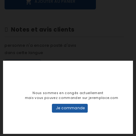

AJOUTER AU PANIER
Notes et avis clients
personne n'a encore posté d'avis
dans cette langue
EVALUEZ-LE
Nous sommes en congés actuellement
mais vous pouvez commander sur jeremplace.com
DESCRIPTION
Je commande
DÉTAILS PRODUIT