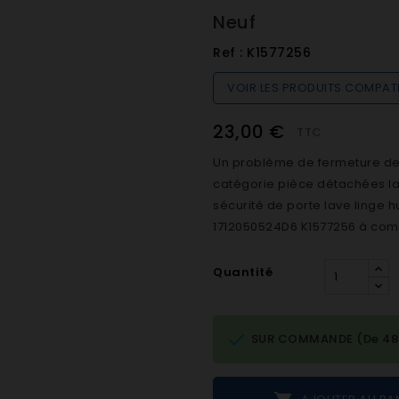
Neuf
Ref :
K1577256
VOIR LES PRODUITS COMPAT
23,00 €
TTC
Un problème de fermeture de h
catégorie pièce détachées lave
sécurité de porte lave linge 
1712050524D6 K1577256 à comm
Quantité

SUR COMMANDE (De 48h 