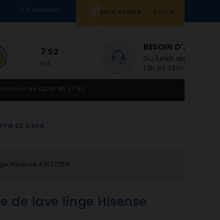
0
Connexion
0,00 €
MON PANIER
BESOIN D'AIDE
2
Du lundi au vendredi 9h-
12h et 14h-18h
tez-nous au
02 41 65 37 52
RTIR DE 3,50€
nge Hisense K1577256
e de lave linge Hisense