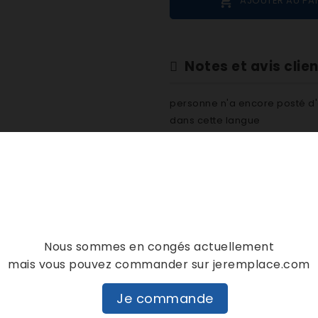

AJOUTER AU PA
Notes et avis clie
personne n'a encore posté d'
dans cette langue
EVALUEZ-LE
DESCRIPTION
DÉTAILS PRODUIT
Nous sommes en congés actuellement
mais vous pouvez commander sur jeremplace.com
Je commande