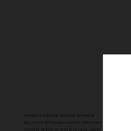
WFH8014 HISENSE HISENSE WFH8014
BELLAVITA WF1409A+++WHIC WF1409A+++WHIC
HISENSE W921DJS W921DJS LAVE-LINGE