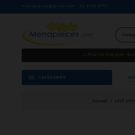
menapieces@gmail.com
02 41 65 37 52
Catég
⚠️
Pour les marques : Bra
CATÉGORIES
QU
Accueil
LAVE LING