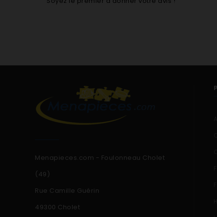
Soyez le premier à donner votre avis !
Menapieces.com - Foulonneau Cholet
(49)
Rue Camille Guérin
49300 Cholet