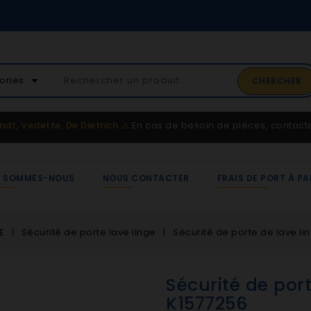
02 41 65 37 5
arrow_drop_down
ories
CHERCHER
Service client
ndt, Vedette, De Dietrich
⚠️
En cas de besoin de pièces, contac
I SOMMES-NOUS
NOUS CONTACTER
FRAIS DE PORT À PA
E
Sécurité de porte lave linge
Sécurité de porte de lave li
Sécurité de port
K1577256