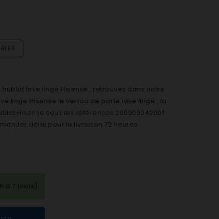
IBLES
ublot lave linge Hisense , retrouvez dans notre
 linge Hisense le verrou de porte lave linge , la
hublot Hisense sous les références 2009030420D1
ander délai pour la livraison 72 heures .
à 7 jours)