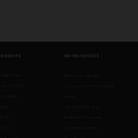
PRODUITS
NOTRE SOCIÉTÉ
ASPIRATEUR
Mentions Légales
CHAUFFE EAU
Conditions Générales De
CUISINIERE
Vente
FOUR
Qui Sommes-Nous
FROID
Paiement Sécurisé
HOTTE
Contactez-Nous