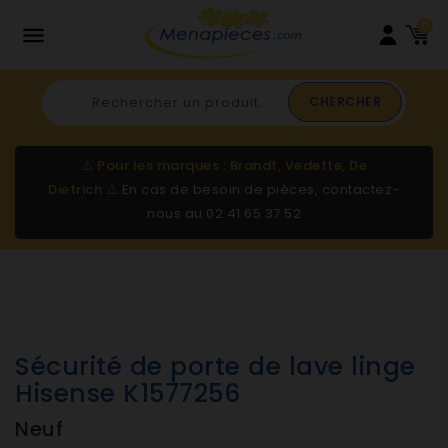
0

CHERCHER
⚠️
Pour les marques : Brandt, Vedette, De
Dietrich
⚠️
En cas de besoin de pièces, contactez-
nous au
02 41 65 37 52
Sécurité de porte de lave linge
Hisense K1577256
Neuf