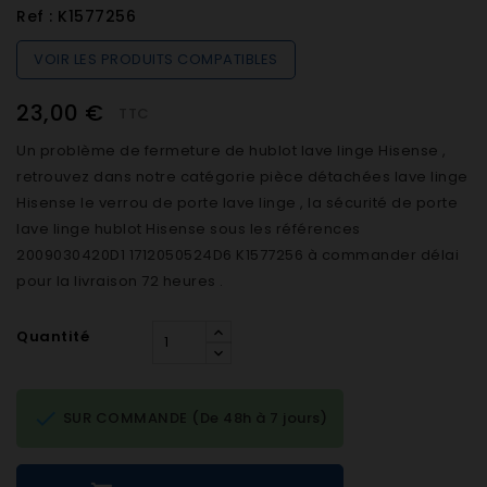
Ref :
K1577256
VOIR LES PRODUITS COMPATIBLES
23,00 €
TTC
Un problème de fermeture de hublot lave linge Hisense ,
retrouvez dans notre catégorie pièce détachées lave linge
Hisense le verrou de porte lave linge , la sécurité de porte
lave linge hublot Hisense sous les références
2009030420D1 1712050524D6 K1577256 à commander délai
pour la livraison 72 heures .
Quantité

SUR COMMANDE (De 48h à 7 jours)