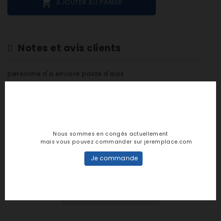

AJOUTER AU PANIER
Notes et avis clients
personne n'a encore posté d'avis
dans cette langue
EVALUEZ-LE
Nous sommes en congés actuellement
mais vous pouvez commander sur jeremplace.com
Je commande
DESCRIPTION
DÉTAILS PRODUIT