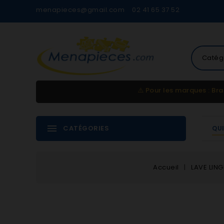
menapieces@gmail.com
02 41 65 37 52
Catég
⚠️
Pour les marques : Bra
CATÉGORIES
QU
Accueil
LAVE LING