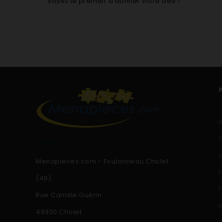
Soyez le premier à donner votre avis !
Menapieces.com - Foulonneau Cholet
(49)
Rue Camille Guérin
49300 Cholet