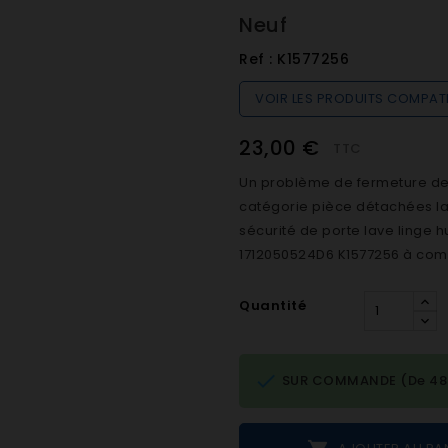
Neuf
Ref :
K1577256
VOIR LES PRODUITS COMPAT
23,00 €
TTC
Un problème de fermeture de h
catégorie pièce détachées lave
sécurité de porte lave linge 
1712050524D6 K1577256 à comm
Quantité

SUR COMMANDE (De 48h 