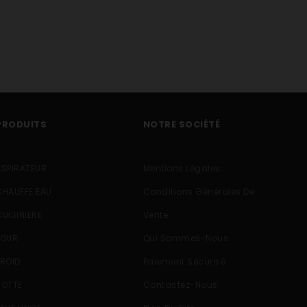
PRODUITS
NOTRE SOCIÉTÉ
ASPIRATEUR
Mentions Légales
CHAUFFE EAU
Conditions Générales De
CUISINIERE
Vente
FOUR
Qui Sommes-Nous
FROID
Paiement Sécurisé
HOTTE
Contactez-Nous