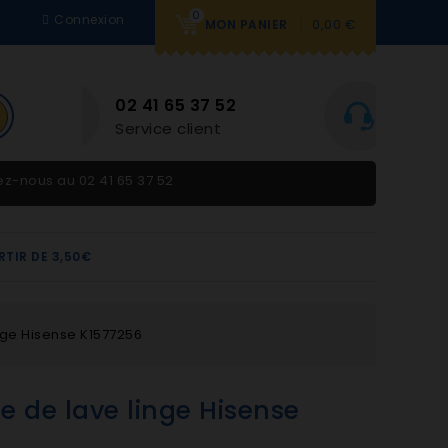
0
Connexion
0,00 €
MON PANIER
BESOIN D'AIDE
2
Du lundi au vendredi 9h-
12h et 14h-18h
tez-nous au
02 41 65 37 52
RTIR DE 3,50€
nge Hisense K1577256
e de lave linge Hisense