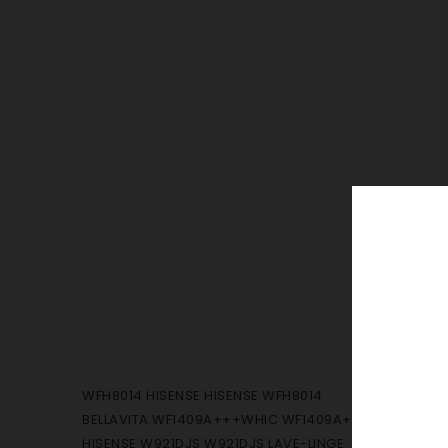
WFH8014 HISENSE HISENSE WFH8014
BELLAVITA WF1409A+++WHIC WF1409A+++WHIC
HISENSE W921DJS W921DJS LAVE-LINGE