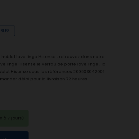
IBLES
ublot lave linge Hisense , retrouvez dans notre
 linge Hisense le verrou de porte lave linge , la
hublot Hisense sous les références 2009030420D1
ander délai pour la livraison 72 heures .
à 7 jours)