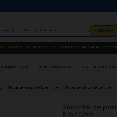
02 41 65 37 5
arrow_drop_down
ories
CHERCHER
Service client
ndt, Vedette, De Dietrich
⚠️
En cas de besoin de pièces, contac
I SOMMES-NOUS
NOUS CONTACTER
FRAIS DE PORT À PA
E
Sécurité de porte lave linge
Sécurité de porte de lave li
Sécurité de port
K1577256