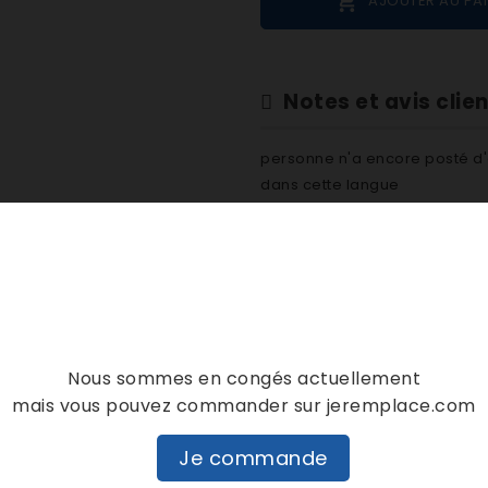

AJOUTER AU PA
Notes et avis clie
personne n'a encore posté d'
dans cette langue
EVALUEZ-LE
DESCRIPTION
DÉTAILS PRODUIT
Nous sommes en congés actuellement
mais vous pouvez commander sur jeremplace.com
Je commande