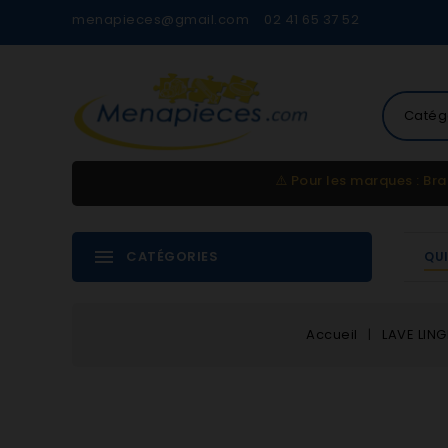
menapieces@gmail.com
02 41 65 37 52
Catég
⚠️
Pour les marques : Bra
CATÉGORIES
QU
Accueil
LAVE LING