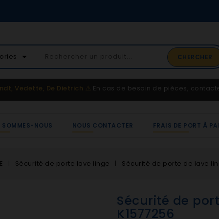
02 41 65 37 52
arrow_drop_down
ories
CHERCHER
Service client
ndt, Vedette, De Dietrich
⚠️
En cas de besoin de pièces, contac
I SOMMES-NOUS
NOUS CONTACTER
FRAIS DE PORT À PA
E
Sécurité de porte lave linge
Sécurité de porte de lave li
Sécurité de port
K1577256