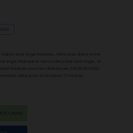
IBLES
ublot lave linge Hisense , retrouvez dans notre
 linge Hisense le verrou de porte lave linge , la
hublot Hisense sous les références 2009030420D1
ander délai pour la livraison 72 heures .
à 7 jours)