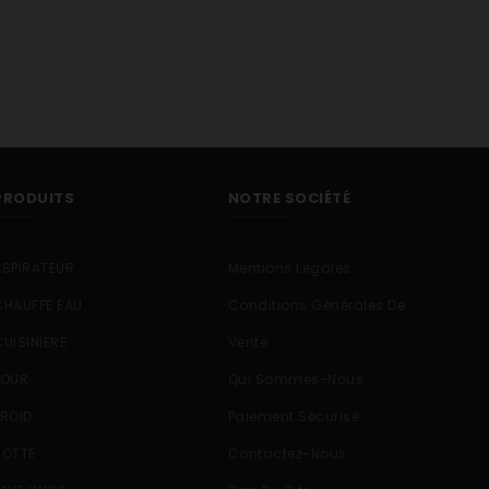
PRODUITS
NOTRE SOCIÉTÉ
ASPIRATEUR
Mentions Légales
CHAUFFE EAU
Conditions Générales De
CUISINIERE
Vente
FOUR
Qui Sommes-Nous
FROID
Paiement Sécurisé
HOTTE
Contactez-Nous