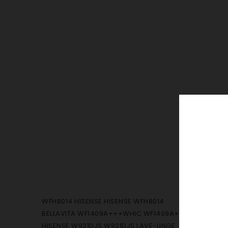
WFH8014 HISENSE HISENSE WFH8014
BELLAVITA WF1409A+++WHIC WF1409A+++WHIC
HISENSE W921DJS W921DJS LAVE-LINGE