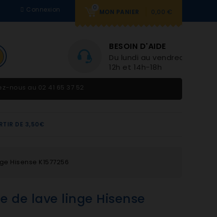
0
Connexion
0,00 €
MON PANIER
BESOIN D'AIDE
Du lundi au vendredi 9h-
12h et 14h-18h
tez-nous au
02 41 65 37 52
RTIR DE 3,50€
nge Hisense K1577256
e de lave linge Hisense