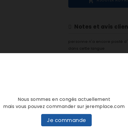

AJOUTER AU PA
Notes et avis clie
personne n'a encore posté d'
dans cette langue
EVALUEZ-LE
DESCRIPTION
DÉTAILS PRODUIT
Nous sommes en congés actuellement
mais vous pouvez commander sur jeremplace.com
Je commande