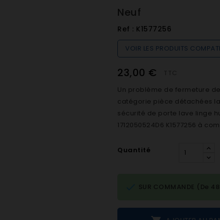
Neuf
Ref :
K1577256
VOIR LES PRODUITS COMPAT
23,00 €
TTC
Un problème de fermeture de h
catégorie pièce détachées lave
sécurité de porte lave linge 
1712050524D6 K1577256 à comm
Quantité

SUR COMMANDE (De 48h 