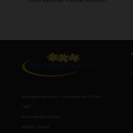
Soyez le premier à donner votre avis !
Menapieces.com - Foulonneau Cholet
(49)
Rue Camille Guérin
49300 Cholet