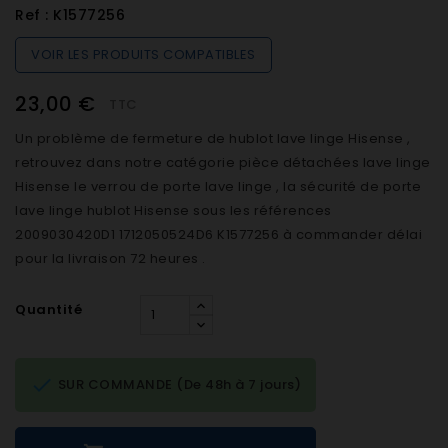
Ref :
K1577256
VOIR LES PRODUITS COMPATIBLES
23,00 €
TTC
Un problème de fermeture de hublot lave linge Hisense ,
retrouvez dans notre catégorie pièce détachées lave linge
Hisense le verrou de porte lave linge , la sécurité de porte
lave linge hublot Hisense sous les références
2009030420D1 1712050524D6 K1577256 à commander délai
pour la livraison 72 heures .
Quantité

SUR COMMANDE (De 48h à 7 jours)