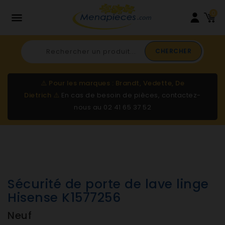
0

CHERCHER
⚠️
Pour les marques : Brandt, Vedette, De
Dietrich
⚠️
En cas de besoin de pièces, contactez-
nous au
02 41 65 37 52
Sécurité de porte de lave linge
Hisense K1577256
Neuf