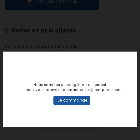

AJOUTER AU PANIER
Notes et avis clients
personne n'a encore posté d'avis
dans cette langue
EVALUEZ-LE
Nous sommes en congés actuellement
mais vous pouvez commander sur jeremplace.com
Je commande
DESCRIPTION
DÉTAILS PRODUIT