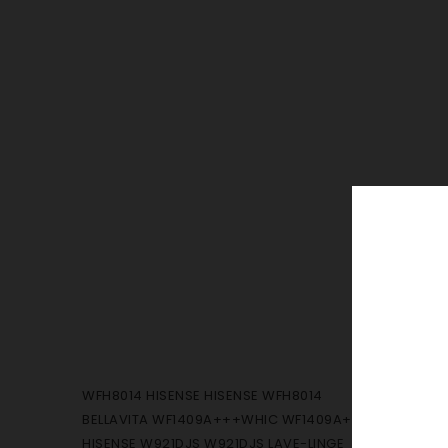
WFH8014 HISENSE HISENSE WFH8014
BELLAVITA WF1409A+++WHIC WF1409A+++WHIC
HISENSE W921DJS W921DJS LAVE-LINGE