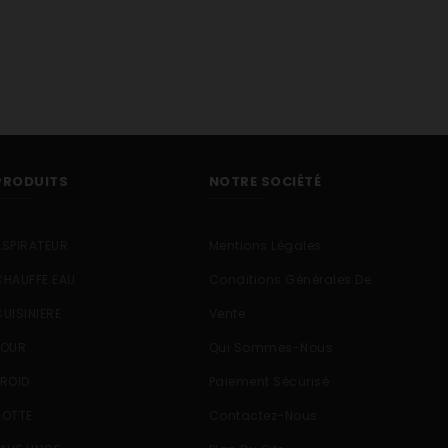
PRODUITS
NOTRE SOCIÉTÉ
ASPIRATEUR
Mentions Légales
CHAUFFE EAU
Conditions Générales De
CUISINIERE
Vente
FOUR
Qui Sommes-Nous
FROID
Paiement Sécurisé
HOTTE
Contactez-Nous