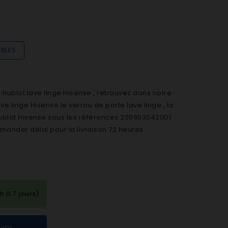
IBLES
ublot lave linge Hisense , retrouvez dans notre
 linge Hisense le verrou de porte lave linge , la
hublot Hisense sous les références 2009030420D1
ander délai pour la livraison 72 heures .
à 7 jours)