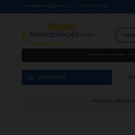
menapieces@gmail.com
02 41 65 37 52
Catég
⚠️
Pour les marques : Bra
CATÉGORIES
QU
Accueil
LAVE LING