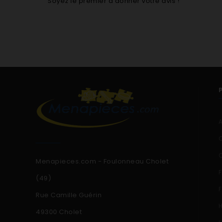
Soyez le premier à donner votre avis !
Menapieces.com - Foulonneau Cholet
(49)
Rue Camille Guérin
49300 Cholet