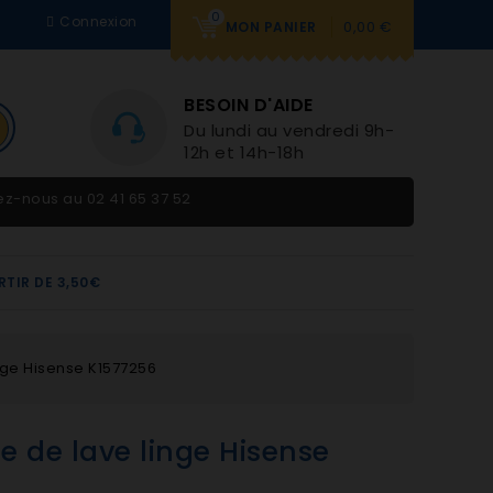
0
Connexion
0,00 €
MON PANIER
BESOIN D'AIDE
Du lundi au vendredi 9h-
12h et 14h-18h
tez-nous au
02 41 65 37 52
RTIR DE 3,50€
nge Hisense K1577256
e de lave linge Hisense