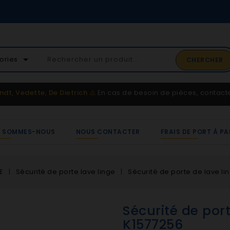
02 41 65 37 52
arrow_drop_down
ories
CHERCHER
Service client
ndt, Vedette, De Dietrich
⚠️
En cas de besoin de pièces, contac
I SOMMES-NOUS
NOUS CONTACTER
FRAIS DE PORT À PA
E
Sécurité de porte lave linge
Sécurité de porte de lave li
Sécurité de port
K1577256