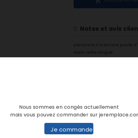

AJOUTER AU PA
Notes et avis clie
personne n'a encore posté d'
dans cette langue
EVALUEZ-LE
DESCRIPTION
DÉTAILS PRODUIT
Nous sommes en congés actuellement
mais vous pouvez commander sur jeremplace.c
Je commande