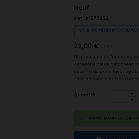
Neuf
Ref :
K1577256
VOIR LES PRODUITS COMPAT
23,00 €
TTC
Un problème de fermeture de h
catégorie pièce détachées lave
sécurité de porte lave linge 
1712050524D6 K1577256 à comm
Quantité

SUR COMMANDE (De 48h 