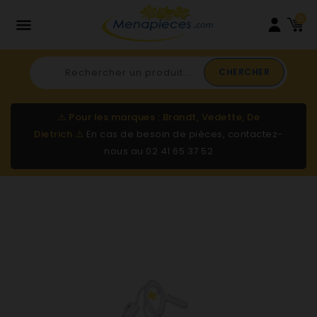
0

CHERCHER
⚠️
Pour les marques : Brandt, Vedette, De
Dietrich
⚠️
En cas de besoin de pièces, contactez-
nous au
02 41 65 37 52