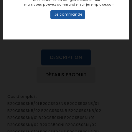
personne n'a encore posté d'avis
mais vous pouvez commander sur jeremplace.com
dans cette langue
Je commande
EVALUEZ-LE
DESCRIPTION
DÉTAILS PRODUIT
Cas d'emploi :
B20CS50SNB/01 B20CS50SNB B20CS50SNB/01
B20CS50SNB/02 B20CS50SNB B20CS50SNB/02
B20CS50SNI/01 B20CS50SNI B20CS50SNI/01
B20CS50SNI/02 B20CS50SNI B20CS50SNI/02
B20CS50SNS/01 B20CS50SNS B20CS50SNS/01