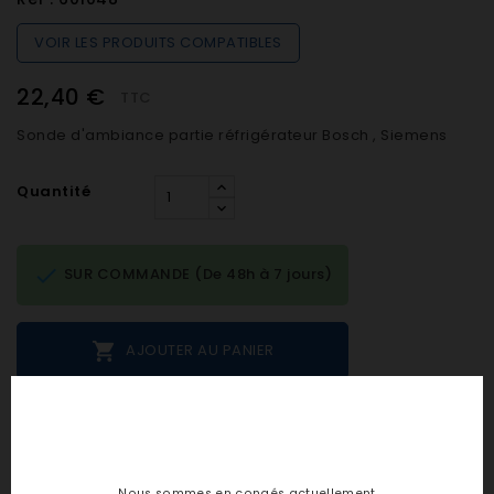
VOIR LES PRODUITS COMPATIBLES
22,40 €
TTC
Sonde d'ambiance partie réfrigérateur Bosch , Siemens
Quantité

SUR COMMANDE (De 48h à 7 jours)

AJOUTER AU PANIER
Notes et avis clients
Nous sommes en congés actuellement