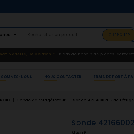
02 41 65 37 52
arrow_drop_down
ories
CHERCHER
Service client
ndt, Vedette, De Dietrich
⚠️
En cas de besoin de pièces, contac
I SOMMES-NOUS
NOUS CONTACTER
FRAIS DE PORT À PA
FROID
Sonde de réfrigérateur
Sonde 4216600285 de réfrigé
Sonde 42166002
Neuf