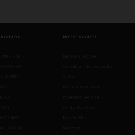
PRODUITS
NOTRE SOCIÉTÉ
ASPIRATEUR
Mentions Légales
CHAUFFE EAU
Conditions Générales De
CUISINIERE
Vente
FOUR
Qui Sommes-Nous
FROID
Paiement Sécurisé
HOTTE
Contactez-Nous
LAVE LINGE
Plan Du Site
LAVE VAISSELLE
Magasins
E