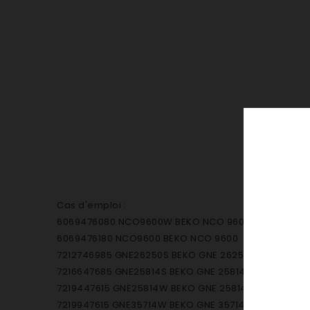
Cas d'emploi :
6069476080 NCO9600W BEKO NCO 9600 W
6069476180 NCO9600 BEKO NCO 9600
7212746985 GNE26250S BEKO GNE 26250 S
7216647685 GNE25814S BEKO GNE 25814 S
7219447615 GNE25814W BEKO GNE 25814
7219947615 GNE35714W BEKO GNE 35714 W