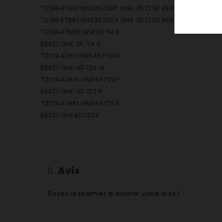
7219947631 GNE35720P GNE 35720P BEKO
7219947681 GNE35720X GNE 35720X BEKO
7219947685 GNE35714S
BEKO GNE 35714 S
7221447611 GNE45720W
BEKO GNE 45720 W
7221447631 GNE45720P
BEKO GNE 45720 P
7221447681 GNE45720X
BEKO GNE45720X
7221447691 GNE45720S
BEKO GNE45720S
7250047693 DN1522DS DN1522DS BEKO
7250048713 DN150220D DN 150220 D BEKO
Avis
7250048793 DN150220DS DN 150220 DS BEKO
7252542713 FNS172 FNS 172 BEKO
Soyez le premier à donner votre avis !
7252542719 FNE260 FNE 260 BEKO
7252547686 FN126420S BEKO FN 126420 S