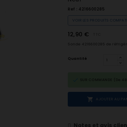
Ref :
4216600285
VOIR LES PRODUITS COMPAT
12,90 €
TTC
Sonde 4216600285 de réfrigé
Quantité

SUR COMMANDE (De 48h 

AJOUTER AU PA
Notes et avis clie