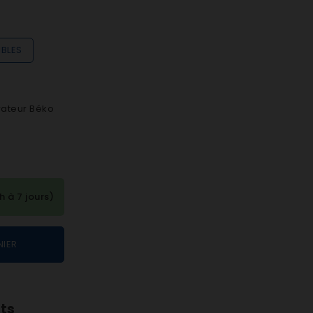
IBLES
rateur Béko
à 7 jours)
NIER
nts