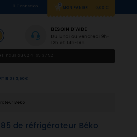
0
Connexion
0,00 €
MON PANIER
BESOIN D'AIDE
Du lundi au vendredi 9h-
12h et 14h-18h
tez-nous au
02 41 65 37 52
RTIR DE 3,50€
rateur Béko
85 de réfrigérateur Béko