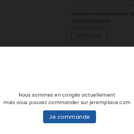
personne n'a encore posté d'
dans cette langue
EVALUEZ-LE
DESCRIPTION
DÉTAILS PRODUIT
Nous sommes en congés actuellement
mais vous pouvez commander sur jeremplace.com
Je commande