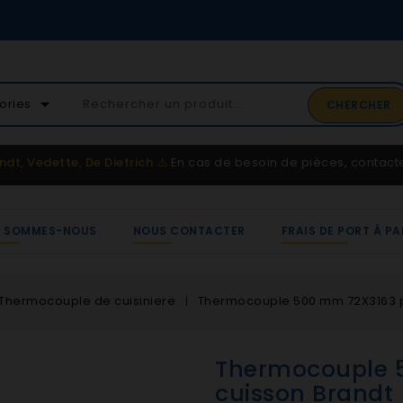
02 41 65 37 52
arrow_drop_down
ories
CHERCHER
Service client
ndt, Vedette, De Dietrich
⚠️
En cas de besoin de pièces, contac
I SOMMES-NOUS
NOUS CONTACTER
FRAIS DE PORT À PA
Thermocouple de cuisiniere
Thermocouple 500 mm 72X3163 p
Thermocouple 
cuisson Brandt