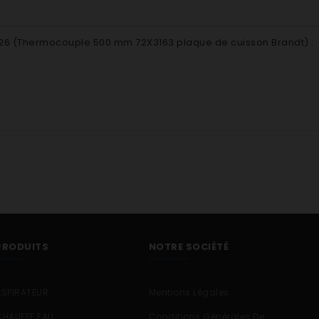
26 (
Thermocouple 500 mm 72X3163 plaque de cuisson Brandt
) :
PRODUITS
NOTRE SOCIÉTÉ
ASPIRATEUR
Mentions Légales
CHAUFFE EAU
Conditions Générales De