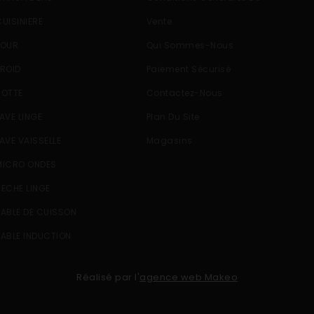
CUISINIERE
Vente
FOUR
Qui Sommes-Nous
FROID
Paiement Sécurisé
HOTTE
Contactez-Nous
LAVE LINGE
Plan Du Site
LAVE VAISSELLE
Magasins
MICRO ONDES
SECHE LINGE
TABLE DE CUISSON
TABLE INDUCTION
Réalisé par l'
agence web Makeo