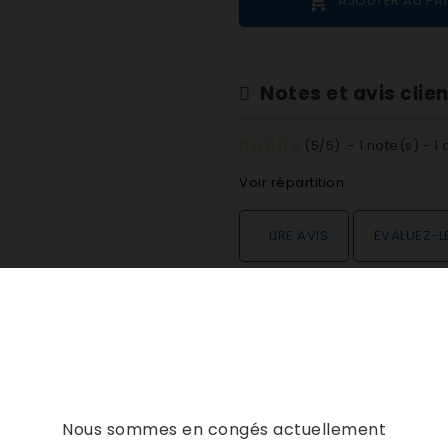

AJOUTER AU PA
Notes et avis clie
(
5
/
5
)
-
1
note(s) -
1
a
Voir répartition
LIRE AVIS
EVALUEZ-L
DESCRIPTION
DÉTAILS PRODUIT
Nous sommes en congés actuellement