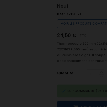
Neuf
Ref :
72X3163
VOIR LES PRODUITS COMPAT
24,50 €
TTC
Thermocouple 500 mm 72x3163
72X3163 (L500 mm) est un élém
ou cuisinières à gaz. Il coupe
accidentellement, contribuant a
Quantité

SUR COMMANDE (De 48h 