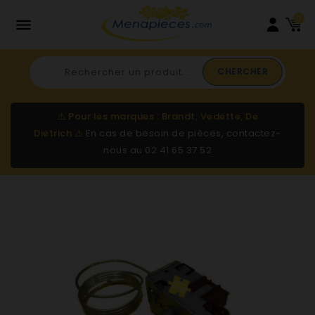
0

CHERCHER
⚠️
Pour les marques : Brandt, Vedette, De
Dietrich
⚠️
En cas de besoin de pièces, contactez-
nous au
02 41 65 37 52