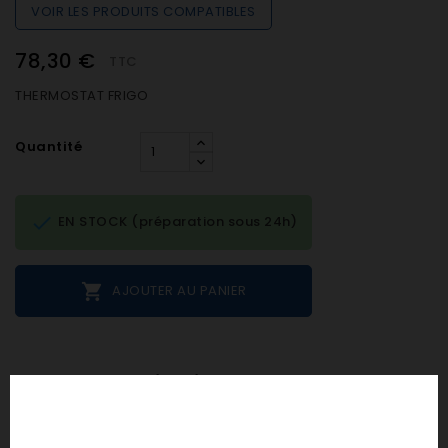
VOIR LES PRODUITS COMPATIBLES
78,30 €
TTC
THERMOSTAT FRIGO
Quantité

EN STOCK (préparation sous 24h)

AJOUTER AU PANIER
Notes et avis clients
personne n'a encore posté d'avis