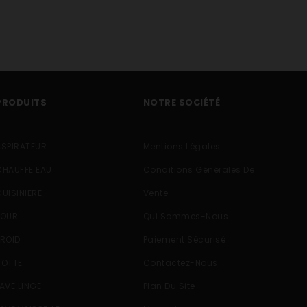
PRODUITS
NOTRE SOCIÉTÉ
ASPIRATEUR
Mentions Légales
CHAUFFE EAU
Conditions Générales De
CUISINIERE
Vente
FOUR
Qui Sommes-Nous
FROID
Paiement Sécurisé
HOTTE
Contactez-Nous
LAVE LINGE
Plan Du Site