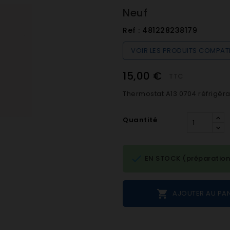
Neuf
Ref :
481228238179
VOIR LES PRODUITS COMPAT
15,00 €
TTC
Thermostat A13 0704 réfrigér
Quantité

EN STOCK (préparation

AJOUTER AU PAN