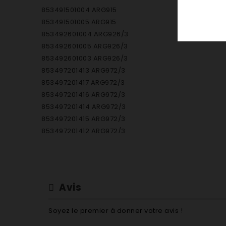
853491501004 ARG915
853491501005 ARG915
853492601004 ARG926/3
853492601005 ARG926/3
853492601003 ARG926/3
853497201413 ARG972/3
853497201417 ARG972/3
853497201416 ARG972/3
853497201414 ARG972/3
853497201415 ARG972/3
853497201412 ARG972/3
853497201420 ARG972/5
853497201421 ARG972/5
853497201422 ARG972/5
Avis
Soyez le premier à donner votre avis !