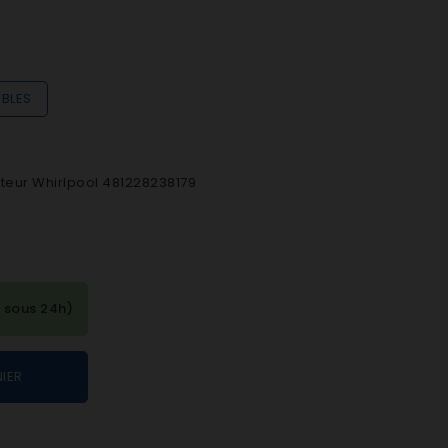
IBLES
ateur Whirlpool 481228238179
 sous 24h)
IER