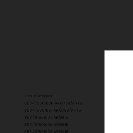
Cas d'emploi :
853473601030 ARG736/A+/5
853473601031 ARG736/A+/5
853491501007 ARG915
853491501006 ARG915
853491501003 ARG915