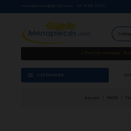
menapieces@gmail.com
02 41 65 37 52
Catég
⚠️
Pour les marques : Bra
CATÉGORIES
QU
Accueil
FROID
Th