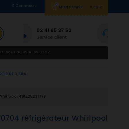
0
Connexion
0,00 €
MON PANIER
BESOIN D'AIDE
2
Du lundi au vendredi 9h-
12h et 14h-18h
tez-nous au
02 41 65 37 52
RTIR DE 3,50€
Whirlpool 481228238179
0704 réfrigérateur Whirlpool