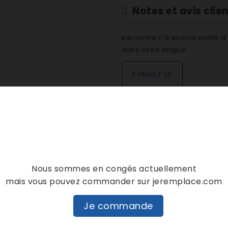
Notes et avis clie
personne n'a encore posté d'
dans cette langue
EVALUEZ-LE
DESCRIPTION
DÉTAILS PRODUIT
Nous sommes en congés actuellement
mais vous pouvez commander sur jeremplace.com
Je commande