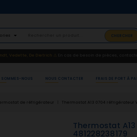
02 41 65 37 5
arrow_drop_down
ories
CHERCHER
Service client
ndt, Vedette, De Dietrich
⚠️
En cas de besoin de pièces, contac
I SOMMES-NOUS
NOUS CONTACTER
FRAIS DE PORT À PA
ermostat de réfrigérateur
Thermostat A13 0704 réfrigérateur 
Thermostat A13 
481228238179