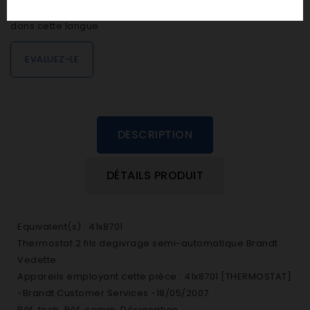
personne n'a encore posté d'avis
dans cette langue
EVALUEZ-LE
DESCRIPTION
DÉTAILS PRODUIT
Equivalent(s) : 41x8701
Thermostat 2 fils degivrage semi-automatique Brandt
Vedette.
Appareils employant cette pièce : 41x8701 [THERMOSTAT]
-Brandt Customer Services -18/05/2007
Réf. tech. Réf. comm. Désignation