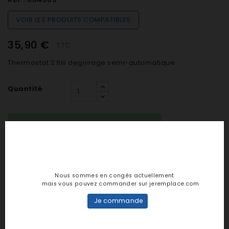
VOIR LES PRODUITS COMPATIBLES
35,90 €
TTC
Thermostat 2 fils degivrage semi-automatique
Quantité

SUR COMMANDE (De 48h à 7 jours)

AJOUTER AU PANIER
Nous sommes en congés actuellement
mais vous pouvez commander sur jeremplace.com
Je commande
Notes et avis clients