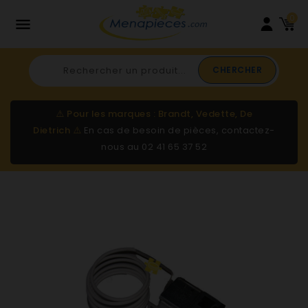
0

CHERCHER
⚠️
Pour les marques : Brandt, Vedette, De
Dietrich
⚠️
En cas de besoin de pièces, contactez-
nous au
02 41 65 37 52