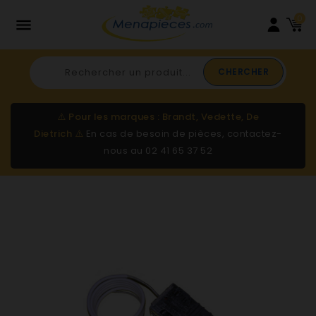
0

CHERCHER
⚠️
Pour les marques : Brandt, Vedette, De
Dietrich
⚠️
En cas de besoin de pièces, contactez-
nous au
02 41 65 37 52