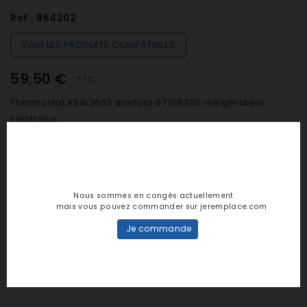
Ref :
864202
VOIR LES PRODUITS COMPATIBLES
59,50 €
TTC
Thermostat K59L2633 danfoss 077B6730 réfrigérateur
Electrolux
Quantité
Nous sommes en congés actuellement

SUR COMMANDE (De 48h à 7 jours)
mais vous pouvez commander sur jeremplace.com
Je commande

AJOUTER AU PANIER