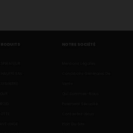
PRODUITS
NOTRE SOCIÉTÉ
ASPIRATEUR
Mentions Légales
CHAUFFE EAU
Conditions Générales De
CUISINIERE
Vente
FOUR
Qui Sommes-Nous
FROID
Paiement Sécurisé
HOTTE
Contactez-Nous
LAVE LINGE
Plan Du Site