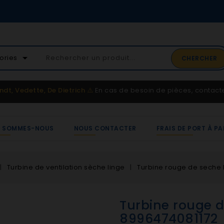
02 41 65 37 52
arrow_drop_down
ories
CHERCHER
Service client
ndt, Vedette, De Dietrich
⚠️
En cas de besoin de pièces, contac
I SOMMES-NOUS
NOUS CONTACTER
FRAIS DE PORT À PA
Turbine de ventilation sèche linge
Turbine rouge de seche 
Turbine rouge d
8996474081172