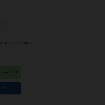
IBLES
e Aeg 8996474081172
 sous 24h)
IER