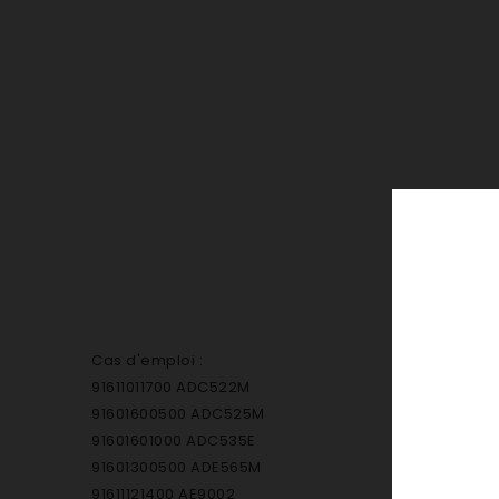
Cas d'emploi :
91611011700 ADC522M
91601600500 ADC525M
91601601000 ADC535E
91601300500 ADE565M
91611121400 AE9002