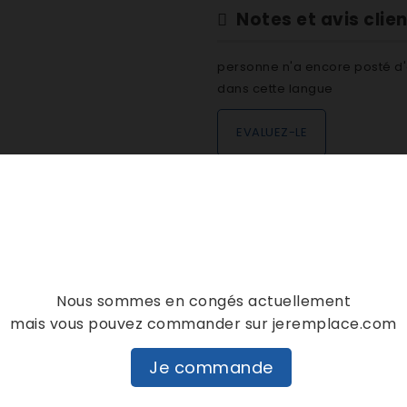
Notes et avis clie
personne n'a encore posté d'
dans cette langue
EVALUEZ-LE
DESCRIPTION
DÉTAILS PRODUIT
Nous sommes en congés actuellement
mais vous pouvez commander sur jeremplace.com
Je commande