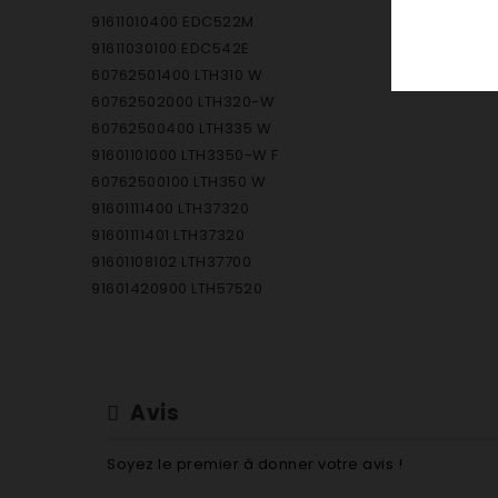
91611010400 EDC522M
91611030100 EDC542E
60762501400 LTH310 W
60762502000 LTH320-W
60762500400 LTH335 W
91601101000 LTH3350-W F
60762500100 LTH350 W
91601111400 LTH37320
91601111401 LTH37320
91601108102 LTH37700
91601420900 LTH57520
91601410301 LTH57700
91601426100 LTH57768CARAT
60762104000 LTH745 U
60762104100 LTH745 U WEISS
Avis
91601409101 LTHT500
91601418200 LTHT520
Soyez le premier à donner votre avis !
60762705400 S3200W