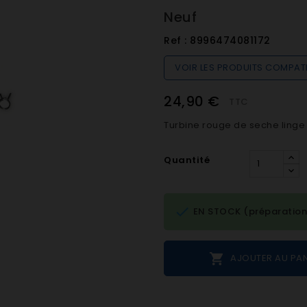
Neuf
Ref :
8996474081172
VOIR LES PRODUITS COMPAT
24,90 €
TTC
Turbine rouge de seche ling
Quantité

EN STOCK (préparation

AJOUTER AU PAN