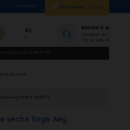
0
Connexion
0,00 €
MON PANIER
BESOIN D'AIDE
Du lundi au vendredi 9h-
12h et 14h-18h
tez-nous au
02 41 65 37 52
RTIR DE 3,50€
linge Aeg 8996474081172
e seche linge Aeg