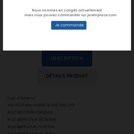
personne n'a encore posté d'avis
Nous sommes en congés actuellement
dans cette langue
mais vous pouvez commander sur jeremplace.com
Je commande
EVALUEZ-LE
DESCRIPTION
DÉTAILS PRODUIT
Cas d'emploi :
ALE700CXFR F049578 ALE700CXFR
AQC8BF7T1FR F082550
AQC9BF5EZ1UK F076800
AQC9BF5IZ1UK F076793
AQC9BF5SZ1UK F076801