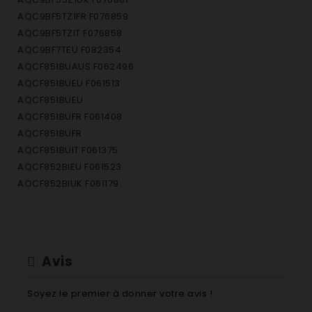
AQC9BF5TZ1FR F076859
AQC9BF5TZIT F076858
AQC9BF7TEU F082354
AQCF851BUAUS F062496
AQCF851BUEU F061513
AQCF851BUEU
AQCF851BUFR F061408
AQCF851BUFR
AQCF851BUIT F061375
AQCF852BIEU F061523
AQCF852BIUK F061179
AQCF852BUEU F061526
AQCF852BUEX F062495
AQCF852BUSK F061527
AQCF852BUUK F061357
Avis
AQCF951BSFR F069940 AQCF951BSFR
AQCF951BUEU F068709 AQCF951BUEU
Soyez le premier à donner votre avis !
AQCF951BUFR F068707 AQCF951BUFR