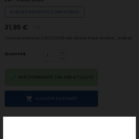
VOIR LES PRODUITS COMPATIBLES
31,95 €
TTC
Turbine blanche C00272335 de séche linge Ariston , Indésit
Quantité

SUR COMMANDE (De 48h à 7 jours)

AJOUTER AU PANIER
Notes et avis clients