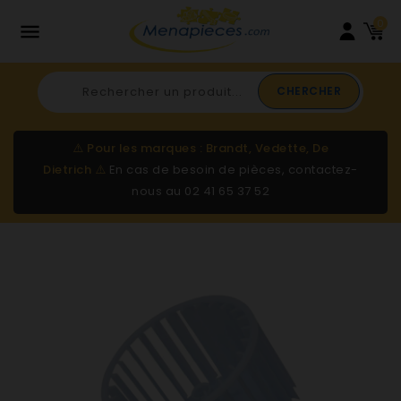
0

CHERCHER
⚠️
Pour les marques : Brandt, Vedette, De
Dietrich
⚠️
En cas de besoin de pièces, contactez-
nous au
02 41 65 37 52