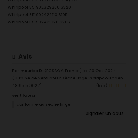
Whirlpool 851902329200 S320
Whirlpool 851902429110 S105
Whirlpool 851902429120 S206
Whirlpool 851902429200 S210
Whirlpool 851902529000 AWF025/IG
Whirlpool 851902629210 SL101
Whirlpool 851902645000 AWF026
Avis
Whirlpool 851902729210 SL201
Whirlpool 851902729310 AWG211/K
Par
maurice D.
(FOSSOY, France) le
29 Oct. 2024
Whirlpool 851902729410 SL201/BL
(
Turbine de ventilateur sèche linge Whirlpool Laden
Whirlpool 851902729500 SL230
481951528127
) :
(
5
/
5
)
Whirlpool 851902829230 SL221
ventilateur
Whirlpool 851902829240 SL221/01
Whirlpool 851902929200 SL221/1 H
conforme au sèche linge
Whirlpool 851902929220 SL221/BL
Signaler un abus
Whirlpool 851902929230 SL221/01/
Whirlpool 851902929500 SL232
Whirlpool 851903029500 AWF030