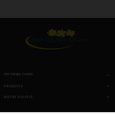
Whirlpool 851903129900 AWF031
Whirlpool 851903229000 AWF032
Whirlpool 851903231000 AWF032
Whirlpool 851903329000 S330
Whirlpool 851903329900 AWF033
Whirlpool 851903429000 AWF034
Whirlpool 851903529000 P510
Whirlpool 851903629000 P520
Whirlpool 851904129100 S314
Whirlpool 851904129200 SL321
Whirlpool 851904529100 J315
Whirlpool 851904629100 S316
INFORMATIONS

Whirlpool 851904629120 P318
Whirlpool 851904929000 SL432

PRODUITS
Whirlpool 851975029000 EC21
Whirlpool 851975129000 EC32

NOTRE SOCIÉTÉ
Whirlpool 851975229000 EP43
Whirlpool 851975329000 CP63
Whirlpool 851975429000 CP60