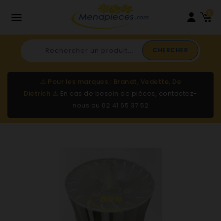
0

CHERCHER
⚠️
Pour les marques : Brandt, Vedette, De
Dietrich
⚠️
En cas de besoin de pièces, contactez-
nous au
02 41 65 37 52