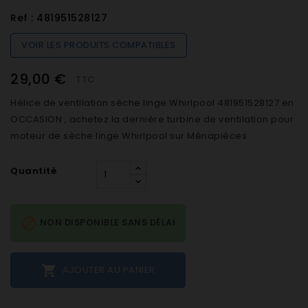
Ref :
481951528127
VOIR LES PRODUITS COMPATIBLES
29,00 €
TTC
Hélice de ventilation sèche linge Whirlpool 481951528127 en
OCCASION , achetez la dernière turbine de ventilation pour
moteur de sèche linge Whirlpool sur Ménapièces
Quantité

NON DISPONIBLE SANS DÉLAI

AJOUTER AU PANIER