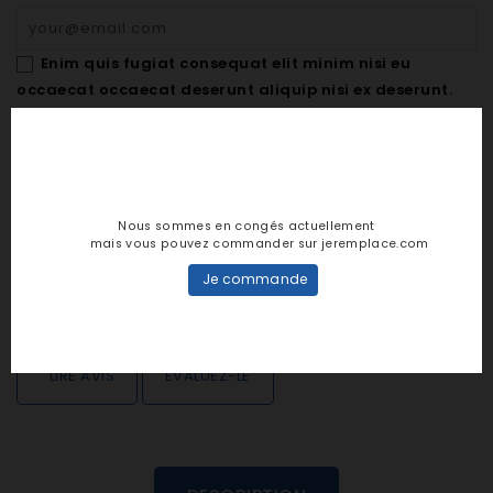
Enim quis fugiat consequat elit minim nisi eu
occaecat occaecat deserunt aliquip nisi ex deserunt.
NOTIFY ME WHEN AVAILABLE
Notes et avis clients
Nous sommes en congés actuellement
mais vous pouvez commander sur jeremplace.com
(
5
/
5
)
-
1
note(s) -
1
avis
Je commande
Voir répartition
LIRE AVIS
EVALUEZ-LE