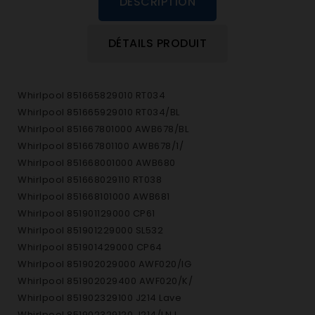
DESCRIPTION
DÉTAILS PRODUIT
Whirlpool 851665829010 RT034
Whirlpool 851665929010 RT034/BL
Whirlpool 851667801000 AWB678/BL
Whirlpool 851667801100 AWB678/1/
Whirlpool 851668001000 AWB680
Whirlpool 851668029110 RT038
Whirlpool 851668101000 AWB681
Whirlpool 851901129000 CP61
Whirlpool 851901229000 SL532
Whirlpool 851901429000 CP64
Whirlpool 851902029000 AWF020/IG
Whirlpool 851902029400 AWF020/K/
Whirlpool 851902329100 J214 Lave
Whirlpool 851902329120 J214/LN L