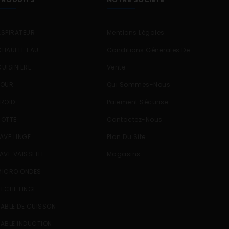
ASPIRATEUR
Mentions Légales
CHAUFFE EAU
Conditions Générales De
CUISINIERE
Vente
FOUR
Qui Sommes-Nous
FROID
Paiement Sécurisé
HOTTE
Contactez-Nous
LAVE LINGE
Plan Du Site
LAVE VAISSELLE
Magasins
MICRO ONDES
SECHE LINGE
TABLE DE CUISSON
TABLE INDUCTION