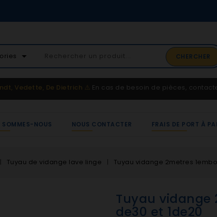
02 41 65 37 52
arrow_drop_down
ories
CHERCHER
Service client
ndt, Vedette, De Dietrich
⚠️
En cas de besoin de pièces, contac
I SOMMES-NOUS
NOUS CONTACTER
FRAIS DE PORT À PA
Tuyau de vidange lave linge
Tuyau vidange 2metres 1embou
Tuyau vidange 
de30 et 1de20