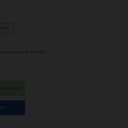
IBLES
ts droit de30 et 1de20
 sous 24h)
IER