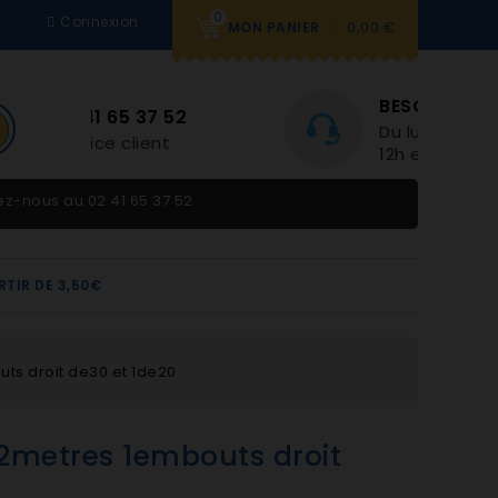
0
Connexion
0,00 €
MON PANIER
BESOIN D'AIDE
Du lundi au vendredi 9h-
12h et 14h-18h
tez-nous au
02 41 65 37 52
RTIR DE 3,50€
ts droit de30 et 1de20
2metres 1embouts droit