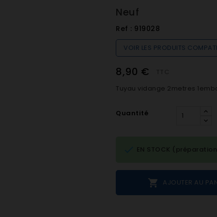
Neuf
Ref :
919028
VOIR LES PRODUITS COMPAT
8,90 €
TTC
Tuyau vidange 2metres 1embou
Quantité

EN STOCK (préparation

AJOUTER AU PAN