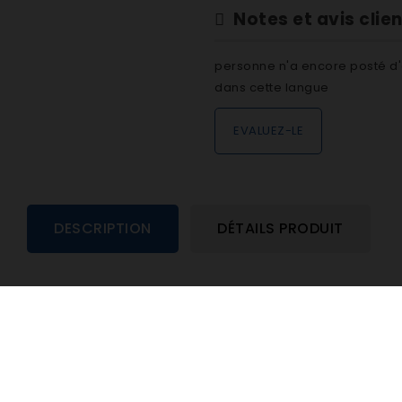
Notes et avis clie
personne n'a encore posté d'
dans cette langue
EVALUEZ-LE
DESCRIPTION
DÉTAILS PRODUIT
UIT ONT ÉGALEMENT ACHETÉ