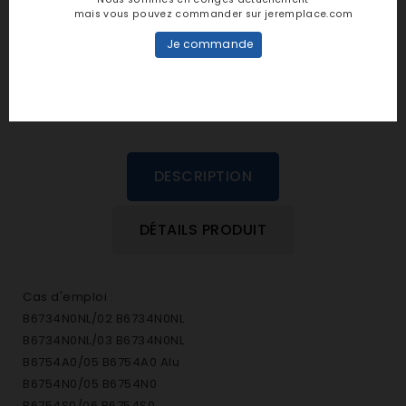
personne n'a encore posté d'avis
mais vous pouvez commander sur jeremplace.com
dans cette langue
Je commande
EVALUEZ-LE
DESCRIPTION
DÉTAILS PRODUIT
Cas d'emploi :
B6734N0NL/02 B6734N0NL
B6734N0NL/03 B6734N0NL
B6754A0/05 B6754A0 Alu
B6754N0/05 B6754N0
B6754S0/06 B6754S0