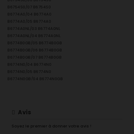
B6754S0/07 B6754S0
B6774A0/04 B6774A0
B6774A0/05 B6774A0
B6774A0NL/03 B6774A0NL
B6774A0NL/04 B6774A0NL
B6774B0GB/05 B6774B0GB
B6774B0GB/06 B6774B0GB
B6774B0GB/07 B6774B0GB
B6774N0/04 B6774N0
B6774N0/05 B6774N0
B6774N0GB/04 B6774N0GB
B6774N0GB/05 B6774N0GB
B6774N0NL/03 B6774N0NL
B6774N0NL/04 B6774N0NL
B6774S0/05 B6774S0 black
Avis
B6774S0/06 B6774S0 black
B6774S0/07 B6774S0 black
Soyez le premier à donner votre avis !
B6774S0GB/05 B6774S0GB