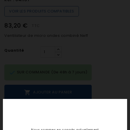
VOIR LES PRODUITS COMPATIBLES
83,20 €
TTC
Ventilateur de micro ondes combiné Neff
Quantité

SUR COMMANDE (De 48h à 7 jours)

AJOUTER AU PANIER
Notes et avis clients
Nous sommes en congés actuellement