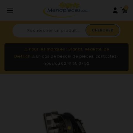
0

CHERCHER
⚠️
Pour les marques : Brandt, Vedette, De
Dietrich
⚠️
En cas de besoin de pièces, contactez-
nous au
02 41 65 37 52