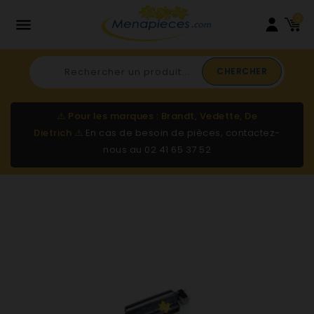
0

CHERCHER
⚠️
Pour les marques : Brandt, Vedette, De
Dietrich
⚠️
En cas de besoin de pièces, contactez-
nous au
02 41 65 37 52