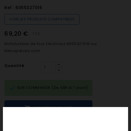
Ref :
6055327016
VOIR LES PRODUITS COMPATIBLES
69,20 €
TTC
Mototurbine de four Electrolux 6055327016 sur
Ménapièces.com
Quantité

SUR COMMANDE (De 48h à 7 jours)

AJOUTER AU PANIER