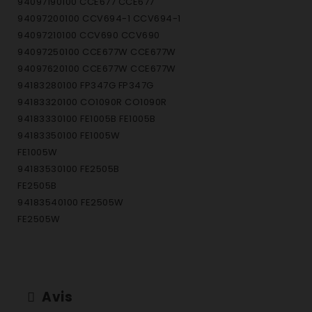
94097190100 CCE677 CCE677
94097200100 CCV694-1 CCV694-1
94097210100 CCV690 CCV690
94097250100 CCE677W CCE677W
94097620100 CCE677W CCE677W
94183280100 FP347G FP347G
94183320100 CO1090R CO1090R
94183330100 FE1005B FE1005B
94183350100 FE1005W
FE1005W
94183530100 FE2505B
FE2505B
94183540100 FE2505W
FE2505W
94183550100 FE3005B
FE3005B
94183560100 FE3005W FE3005W
94183570100 FE3010B FE3010B
Avis
94183580100 FE3010W FE3010W