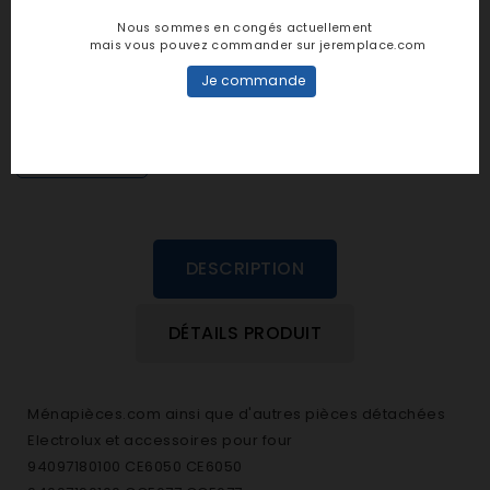
Notes et avis clients
Nous sommes en congés actuellement
mais vous pouvez commander sur jeremplace.com
personne n'a encore posté d'avis
Je commande
dans cette langue
EVALUEZ-LE
DESCRIPTION
DÉTAILS PRODUIT
Ménapièces.com ainsi que d'autres pièces détachées
Electrolux et accessoires pour four
94097180100 CE6050 CE6050