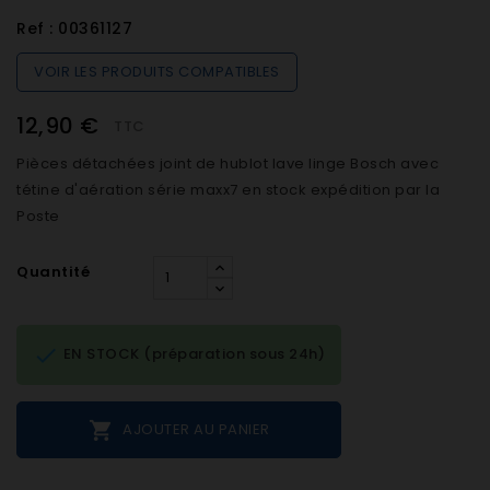
Ref :
00361127
VOIR LES PRODUITS COMPATIBLES
12,90 €
TTC
Pièces détachées joint de hublot lave linge Bosch avec
tétine d'aération série maxx7 en stock expédition par la
Poste
Quantité

EN STOCK (préparation sous 24h)

AJOUTER AU PANIER