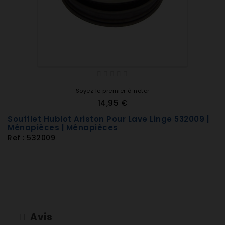
WAE16442OE/01
WAE16442OE/02
WAE16442OE/10
WAE16443OE/01
WAE16443OE/04
WAE16443OE/11
WAE16443OE/14
WAE16443OE/17
Soyez le premier à noter
WAE16443OE/19
14,95 €
WAE16443OE/22
Soufflet Hublot Ariston Pour Lave Linge 532009 |
WAE16443OE/24
Ménapièces | Ménapièces
Ref : 532009
WAE16444OE/22
WAE16444OE/24
WAE16444OE/29
WAE16444OE/35
WAE16444OE/43
WAE16444OE/45
WAE16461ME/02
Avis
WAE16461ME/04