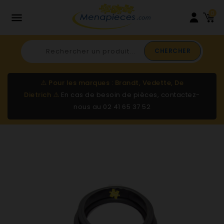
0

CHERCHER
⚠️
Pour les marques : Brandt, Vedette, De
Dietrich
⚠️
En cas de besoin de pièces, contactez-
nous au
02 41 65 37 52