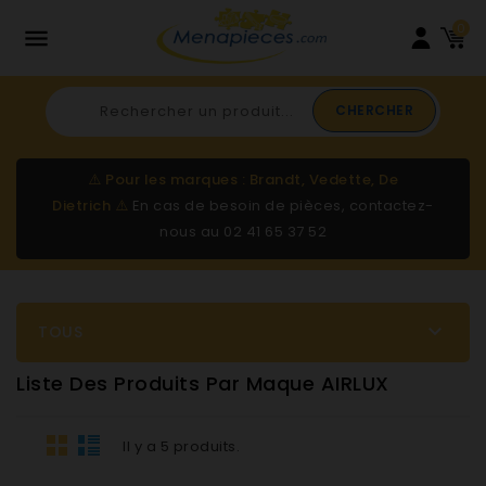
0

CHERCHER
⚠️
Pour les marques : Brandt, Vedette, De
Dietrich
⚠️
En cas de besoin de pièces, contactez-
nous au
02 41 65 37 52

TOUS
Liste Des Produits Par Maque AIRLUX
Il y a 5 produits.